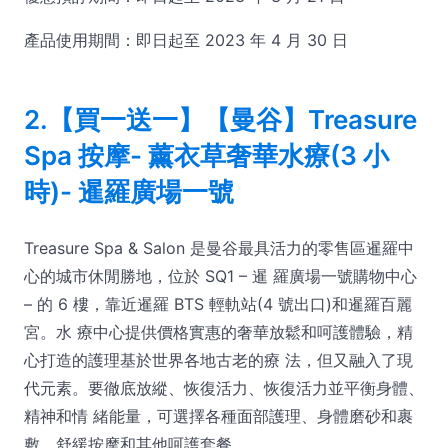
產品使用期間：即日起至 2023 年 4 月 30 日
2.【買一送一】【曼谷】Treasure
Spa 按摩- 薰衣草奢華水療(3 小
時)- 暹羅廣場一號
Treasure Spa & Salon 是曼谷最具活力的零售區暹羅中
心的城市休閒勝地，位於 SQ1 – 暹 羅廣場一號購物中心
– 的 6 樓，靠近暹羅 BTS 輕軌站(4 號出口)和暹羅百麗
宮。水 療中心提供價格實惠的奢華放鬆和呵護體驗，精
心打造的護理基於世界各地古老的療 法，但又融入了現
代元素。要徹底放縱、恢復活力、恢復活力並平衡身體、
精神和情 緒能量，可選擇各種面部護理、身體磨砂和裹
敷、舒緩按摩和其他呵護套餐。