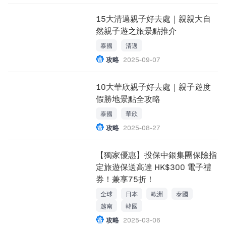
15大清邁親子好去處｜親親大自
然親子遊之旅景點推介
泰國
清邁
攻略
2025-09-07
10大華欣親子好去處｜親子遊度
假勝地景點全攻略
泰國
華欣
攻略
2025-08-27
【獨家優惠】投保中銀集團保險指
定旅遊保送高達 HK$300 電子禮
券！兼享75折！
全球
日本
歐洲
泰國
越南
韓國
攻略
2025-03-06