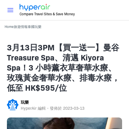
Compare Travel Sites & Save Money
Home
旅遊情報
泰國
玩樂
3月13日3PM【買一送一】曼谷
Treasure Spa、清邁 Kiyora
Spa！3 小時薰衣草奢華水療、
玫瑰黃金奢華水療、排毒水療，
低至 HK$595/位
玩樂
HyperAir 編輯・發佈於
2023-03-13