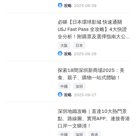
攻略
2025-09-28
必睇【日本環球影城 快速通關
USJ Fast Pass 全攻略】4大快證
全分析！附購票及選擇指南大公
開！
大阪
日本
攻略
2025-09-28
探索18間深圳新商場2025：美
食、親子、購物一站式體驗！
中國
深圳
攻略
2025-09-27
深圳地鐵攻略｜直達10大熱門景
點、路線圖、實用APP、連接香港
口岸一文睇清！
中國
深圳
香港