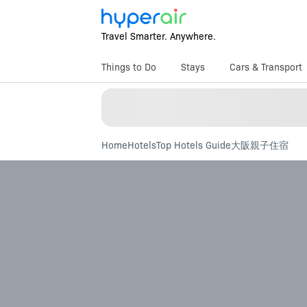
Travel Smarter. Anywhere.
Things to Do
Stays
Cars & Transport
Home
Hotels
Top Hotels Guide
大阪親子住宿