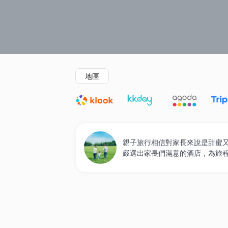
精選酒店
Agoda低至4折
新開幕酒店
地區
親子旅行相信對家長來說是甜蜜又
嚴選出家長們滿意的酒店，為旅