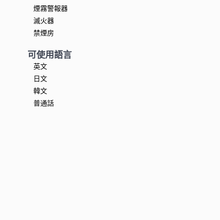
煙霧警報器
滅火器
禁煙房
可使用語言
英文
日文
韓文
普通話