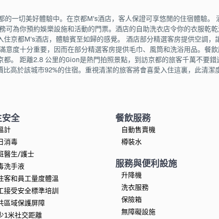
京都的一切美好體驗中。在京都M's酒店，客人保證可享悠閒的住宿體驗。
務可為你預約娛樂設施和活動的門票。酒店的自助洗衣店令你的衣服乾乾淨
住京都M's酒店，體驗賓至如歸的感覺。 酒店部分精選客房提供空調，
客滿意度十分重要，因而在部分精選客房提供毛巾、風筒和洗浴用品。餐
都。 距離2.8 公里的Gion是熱門拍照景點，到訪京都的旅客千萬不要
價比高於該城市92%的住宿。重視清潔的旅客將會喜愛入住這裏，此清潔
生安全
餐飲服務
溫計
自動售賣機
日消毒
樽裝水
班醫生/護士
服務與便利設施
毒洗手液
升降機
住客和員工量度體溫
洗衣服務
工接受安全標準培訓
保險箱
共區域保護屏障
無障礙設施
少1米社交距離