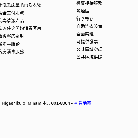
禮賓接待服務
水洗滌床單毛巾及衣物
吸煙區
現金支付服務
行李寄存
病毒清潔產品
自助洗衣設備
次入住之間均消毒客房
全面禁煙
毒後客房密封
可提供發票
業消毒服務
公共區域空調
客房消毒服務
公共區域供暖
igashikujo, Minami-ku, 601-8004 -
查看地图