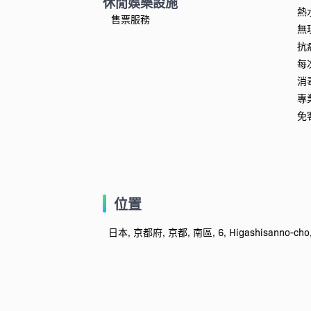
休閒娛樂設施
熱
售票服務
無
抗
每
消
專
免
位置
日本, 京都府, 京都, 南區, 6, Higashisanno-cho, H