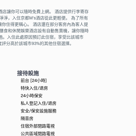
 酒店讓你可以隨時免費上網。 酒店提供行李寄存
淨，入住京都M's酒店從此更輕便。 為了所有
讓你住得更稱心。 酒店還在部分客房內為客人提
飲膳食和休閒娛樂酒店設有自動售賣機，讓你隨時
錯過。入住此處原因預訂此住宿，享受比該城市
度評分高於該城市93%的其他住宿選擇。
接待設施
前台 [24小時]
特快入住/退房
24小時保安
私人登記入住/退房
安全/保安設施服務
隔音房
住宿外部閉路電視
公共區域閉路電視