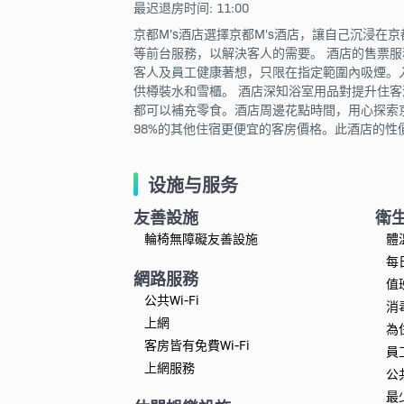
最迟退房时间: 11:00
京都M's酒店選擇京都M's酒店，讓自己沉浸在
等前台服務，以解決客人的需要。 酒店的售票服
客人及員工健康著想，只限在指定範圍內吸煙。入
供樽裝水和雪櫃。 酒店深知浴室用品對提升住
都可以補充零食。酒店周邊花點時間，用心探索京
98%的其他住宿更便宜的客房價格。此酒店的性
设施与服务
友善設施
衛
輪椅無障礙友善設施
體
每
網路服務
值
公共Wi-Fi
消
上網
為
客房皆有免費Wi-Fi
員
上網服務
公
最