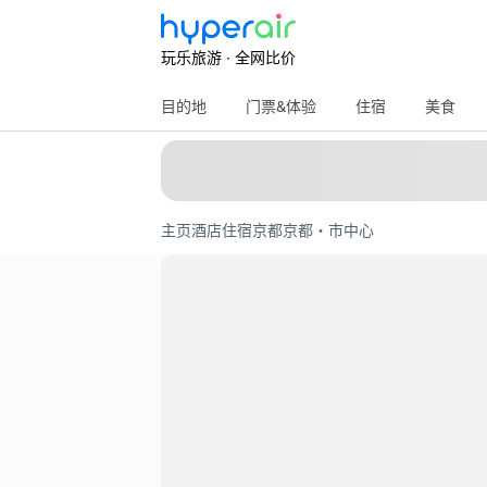
玩乐旅游 · 全网比价
目的地
门票&体验
住宿
美食
主页
酒店住宿
京都
京都・市中心