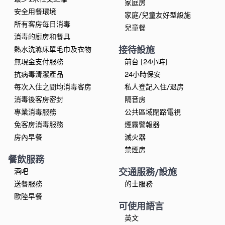
家庭房
安全用餐環境
家庭/兒童友好型設施
所有客房每日消毒
兒童餐
消毒的廚房和餐具
接待設施
熱水洗滌床單毛巾及衣物
無現金支付服務
前台 [24小時]
抗病毒清潔產品
24小時保安
每次入住之間均消毒客房
私人登記入住/退房
消毒後客房密封
隔音房
專業消毒服務
公共區域閉路電視
免客房消毒服務
煙霧警報器
房內早餐
滅火器
禁煙房
餐飲服務
交通服務/設施
酒吧
送餐服務
的士服務
歐陸早餐
可使用語言
英文