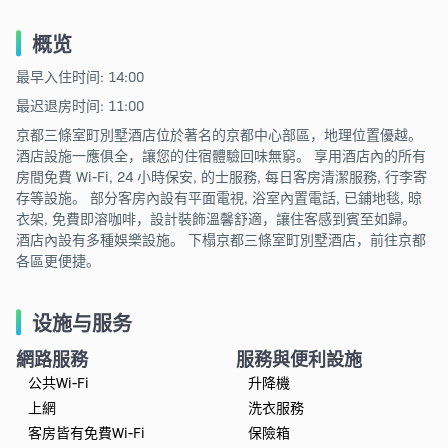
概览
最早入住时间: 14:00
最迟退房时间: 11:00
京都三條室町別墅酒店位於著名的京都中心部區，地理位置優越。
酒店設施一應俱全，讓您的住宿體驗回味無窮。 享用酒店內的所有
房間免費 Wi-Fi, 24 小時保安, 的士服務, 每日客房清潔服務, 行李寄
存等設施。 部分客房內設有平面電視, 浴室內置電話, 已鋪地毯, 晾
衣架, 免費即溶咖啡，設計裝飾溫馨舒適，讓住客感到賓至如歸。
酒店內設有多種娛樂設施。 下榻京都三條室町別墅酒店，前往京都
各區更便捷。
设施与服务
網路服務
服務與便利設施
公共Wi-Fi
升降機
上網
洗衣服務
客房皆有免費Wi-Fi
保險箱