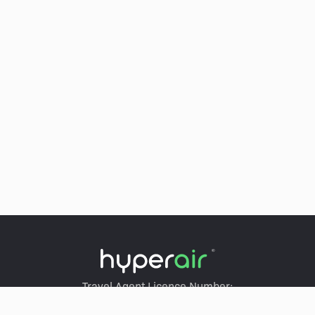
Travel Agent Licence Number:
HyperAir：354671