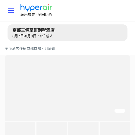
玩乐旅游 · 全网比价
京都三條室町別墅酒店
8月7日-8月8日・2位成人
主页
酒店住宿
京都
京都・河原町