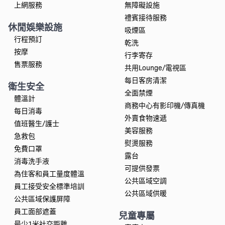
上網服務
無障礙設施
禮賓接待服務
休閒娛樂設施
吸煙區
行程預訂
乾洗
按摩
行李寄存
售票服務
共用Lounge/電視區
每日客房清潔
衛生安全
全面禁煙
體溫計
商務中心有影印機/傳真機
每日消毒
外賣食物速遞
值班醫生/護士
美容服務
急救包
熨燙服務
免費口罩
露台
消毒洗手液
可提供發票
為住客和員工量度體溫
公共區域空調
員工接受安全標準培訓
公共區域供暖
公共區域保護屏障
員工面部遮蓋
兒童專屬
最少1米社交距離