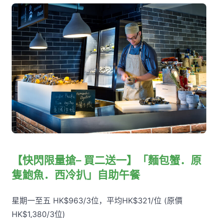
【快閃限量搶– 買二送一】「麵包蟹．原
隻鮑魚．西冷扒」自助午餐
星期一至五 HK$963/3位，平均HK$321/位 (原價
HK$1,380/3位)