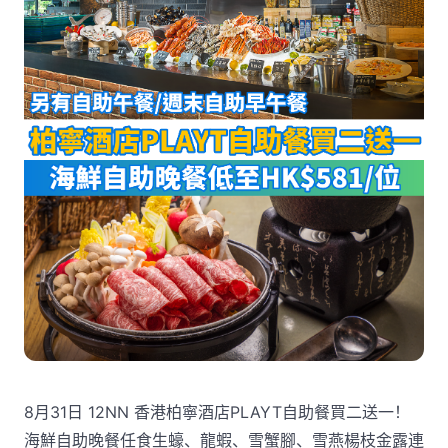
8月31日 12NN 香港柏寧酒店PLAYT自助餐買二送一！
海鮮自助晚餐任食生蠔、龍蝦、雪蟹腳、雪燕楊枝金露連