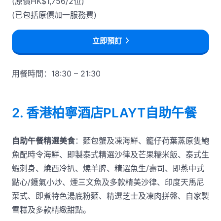
(原價HK$1,756/2位)
(已包括原價加一服務費)
立即預訂
用餐時間：18:30 – 21:30
2. 香港柏寧酒店PLAYT自助午餐
自助午餐精選美食
：麵包蟹及凍海鮮、籠仔荷葉蒸原隻鮑
魚配時令海鮮、即製泰式精選沙律及芒果糯米飯、泰式生
蝦刺身、燒西冷扒、燒羊脾、精選魚生/壽司、即蒸中式
點心/鑊氣小炒、煙三文魚及多款精美沙律、印度天馬尼
菜式、即煮特色湯底粉麵、精選芝士及凍肉拼盤、自家製
雪糕及多款精緻甜點。