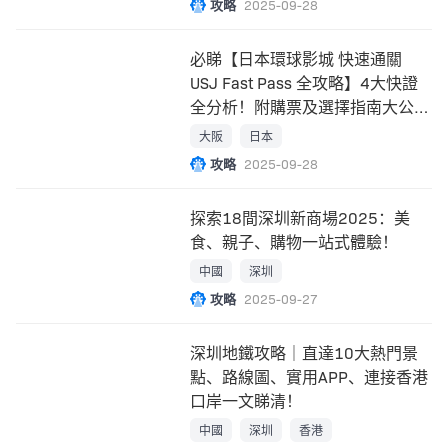
攻略
2025-09-28
必睇【日本環球影城 快速通關
USJ Fast Pass 全攻略】4大快證
全分析！附購票及選擇指南大公
開！
大阪
日本
攻略
2025-09-28
探索18間深圳新商場2025：美
食、親子、購物一站式體驗！
中國
深圳
攻略
2025-09-27
深圳地鐵攻略｜直達10大熱門景
點、路線圖、實用APP、連接香港
口岸一文睇清！
中國
深圳
香港