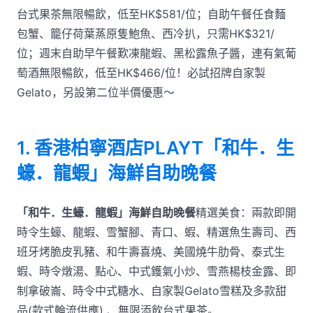
台式果茶無限暢飲，低至HK$581/位；自助午餐任食麵
包蟹、籠仔荷葉蒸原隻鮑魚、西冷扒，只需HK$321/
位；週末自助早午餐歎凍龍蝦、黑松露魚子醬，連有氣葡
萄酒無限暢飲，低至HK$466/位！必試招牌自家製
Gelato，另設第二位半價優惠～
1. 香港柏寧酒店PLAYT
「和牛．生
蠔．龍蝦」海鮮自助晚餐
「和牛．生蠔．龍蝦」海鮮自助晚餐
精選美食：兩款即開
時令生蠔、龍蝦、雪蟹腳、青口、蝦、精選魚生壽司、西
班牙烤脆皮乳豬、和牛壽喜燒、美國燒牛肋骨、泰式生
蝦、時令燉湯、點心、中式鑊氣小炒、雪燕楊枝金露、即
制拿破崙、時令中式糖水、自家製Gelato雪糕及多款甜
品(款式輪流供應) 、無限添飲台式果茶。