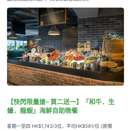
【快閃限量搶– 買二送一】「和牛．生
蠔．龍蝦」海鮮自助晚餐
星期一至四 HK$1,743/3位，平均HK$581/位 (原價