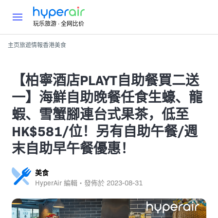
玩乐旅游 · 全网比价
主页
旅遊情報
香港
美食
【柏寧酒店PLAYT自助餐買二送
一】海鮮自助晚餐任食生蠔、龍
蝦、雪蟹腳連台式果茶，低至
HK$581/位！另有自助午餐/週
末自助早午餐優惠！
美食
HyperAir 編輯・發佈於
2023-08-31