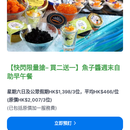
【快閃限量搶– 買二送一】魚子醬週末自
助早午餐
星期六日及公眾假期HK$1,398/3位，平均HK$466/位
(原價HK$2,007/3位)
(已包括原價加一服務費)
立即預訂