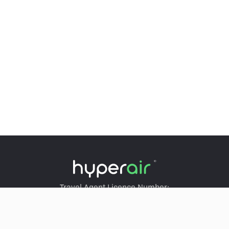
Travel Agent Licence Number:
HyperAir：354671
Klook：354005
KKday：353679