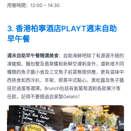
用餐時間：12:00 – 14:30
3. 香港柏寧酒店PLAYT週末自助
早午餐
週末自助早午餐精選美食
：自助海鮮吧除了有源源不絕的
凍龍蝦、麵包蟹及翡翠螺和新鮮空運刺身外，還新增不同
種類的魚子醬小食及三文魚子前菜無限供應，更有滋味中
西熱食如西冷扒、羊架、即蒸中式點心、黑松露及魚子醬
班尼迪蛋等選擇。Brunch包括有氣葡萄酒和各款果汁等
任飲，記得不要錯過自家製Gelato！