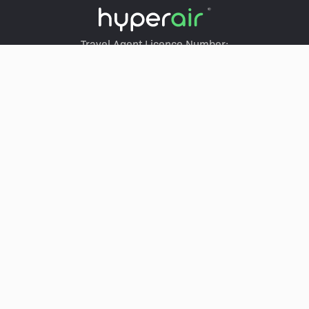
Travel Agent Licence Number:
HyperAir：354671
Klook：354005
KKday：353679
Trip.com：352367
Holimood：354248
Travel Expert：353969
Wing On Travel：350074
服务
玩乐门票