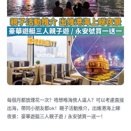
每個月都放煙花一次？唔想喺海傍人逼人？可以考慮直接
出海，帶同小朋友都ok！親子活動推介，出維港海上睇
夜景：豪華遊艇三人親子遊 / 永安號買一送一！