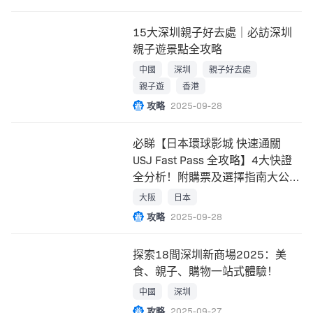
15大深圳親子好去處｜必訪深圳
親子遊景點全攻略
中國
深圳
親子好去處
親子遊
香港
攻略
2025-09-28
必睇【日本環球影城 快速通關
USJ Fast Pass 全攻略】4大快證
全分析！附購票及選擇指南大公
開！
大阪
日本
攻略
2025-09-28
探索18間深圳新商場2025：美
食、親子、購物一站式體驗！
中國
深圳
攻略
2025-09-27