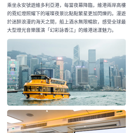
乘坐永安號遊維多利亞港，每當夜幕降臨，維港兩岸高樓
的霓虹燈照耀下的璀璨夜景比點點繁星更加閃爍的。漫遊
於迷醉浪漫的海天之間，船上酒水無限暢飲，感受全球最
大型燈光音樂匯演「幻彩詠香江」的維港迷漾魅力。