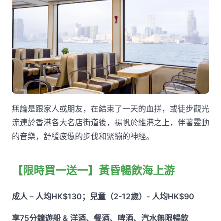
無論是跟家人或朋友，在結束了一天的血拼，或徒步觀光
流連於香港各大名店街道後，揚帆於維港之上，伴著靈動
的音樂，舒緩疲憊的步伐和緊繃的神經。
【限時買一送一】黃昏暢飲海上游
成人 – 人均HK$130；兒童（2-12歲）- 人均HK$90
享75分鐘遊船 & 洋酒、餐酒、啤酒、汽水無限暢飲