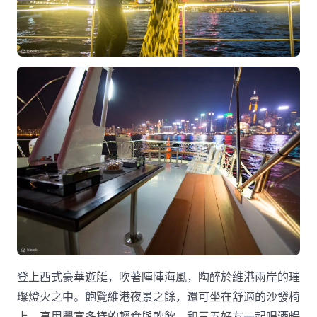
登上西式豪華遊艇，吹著陣陣海風，陶醉於維港兩岸的璀
璨燈火之中。飽覽維港夜景之餘，還可坐在舒適的沙發椅
上，享用豐富多樣的輕食與軟飲，和三五好友一起喝酒暢