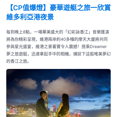
【CP值爆燈】豪華遊艇之旅一欣賞
維多利亞港夜景
每到晚上8點，一場華美盛大的「幻彩詠香江」音樂匯演
將為你精彩呈現，維港兩岸約40多幢的摩天大廈將共同
參與星光盛宴，維港之景著實令人震撼！搭乘Dreamer
夢之旅遊艇，迅速拿起手中的相機，捕捉下這般唯美夢幻
的香江之旅。