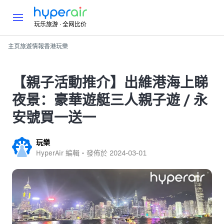
玩乐旅游 · 全网比价
主页
旅遊情報
香港
玩樂
【親子活動推介】出維港海上睇
夜景：豪華遊艇三人親子遊 / 永
安號買一送一
玩樂
HyperAir 編輯・發佈於
2024-03-01