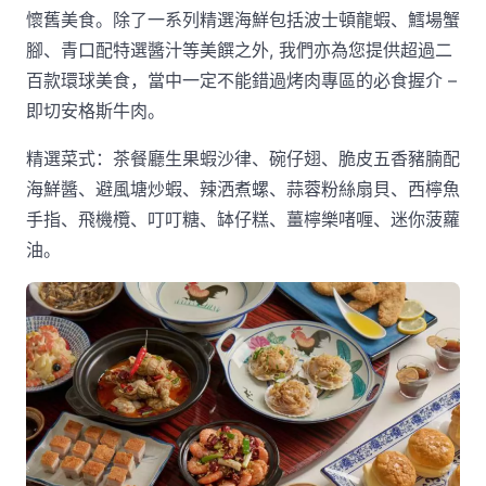
懷舊美食。除了一系列精選海鮮包括波士頓龍蝦、鱈場蟹
腳、青口配特選醬汁等美饌之外, 我們亦為您提供超過二
百款環球美食，當中一定不能錯過烤肉專區的必食握介 –
即切安格斯牛肉。
精選菜式：茶餐廳生果蝦沙律、碗仔翅、脆皮五香豬腩配
海鮮醬、避風塘炒蝦、辣洒煮螺、蒜蓉粉絲扇貝、西檸魚
手指、飛機欖、叮叮糖、缽仔糕、薑檸樂啫喱、迷你菠蘿
油。