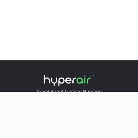
Travel Agent Licence Number:
HyperAir：354671
Klook：354005
KKday：353679
Trip.com：352367
Holimood：354248
Travel Expert：353969