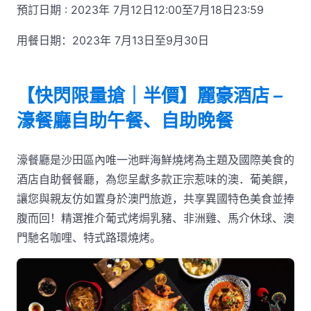
預訂日期 : 2023年 7月12日12:00至7月18日23:59
用餐日期：2023年 7月13日至9月30日
【快閃限量搶｜半價】麗豪酒店 –
濠餐廳自助午餐、自助晚餐
濠餐廳是沙田區內唯一池畔海鮮燒烤為主題及國際美食的
酒店自助餐餐廳，為您呈獻多款正宗惹味的澳．葡美饌，
讓您與親友仿如置身於澳門旅遊，共享異國特色美食並捧
腹而回！精選推介葡式烤焗乳豬、非洲雞、馬介休球、澳
門馳名咖哩、特式路環燒烤。