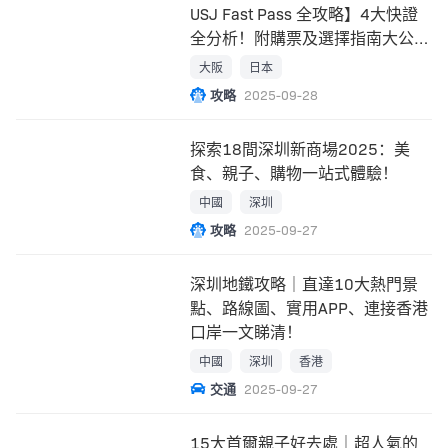
USJ Fast Pass 全攻略】4大快證
全分析！附購票及選擇指南大公
開！
大阪
日本
攻略
2025-09-28
探索18間深圳新商場2025：美
食、親子、購物一站式體驗！
中國
深圳
攻略
2025-09-27
深圳地鐵攻略｜直達10大熱門景
點、路線圖、實用APP、連接香港
口岸一文睇清！
中國
深圳
香港
交通
2025-09-27
15大首爾親子好去處｜超人氣的