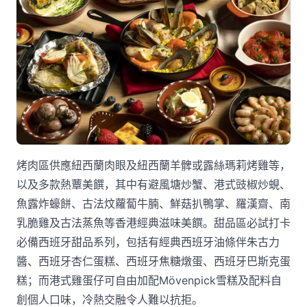
烤肉區供應紐西蘭肉眼及紐西蘭羊髀或露絲瑪莉烤雞等，
以及多款熱蕈美饌，其中有避風塘炒蟹、港式豉椒炒蜆、
魚露炸蠔餅、古法炆蘿蔔牛腩、鮮菇扒鴨掌、羅漢齋、南
乳脆雞及古法蒸魚等香港經典滋味美饌。甜品區必試打卡
必備西班牙甜品系列，包括有經典西班牙油條伴朱古力
醬、西班牙杏仁蛋糕、西班牙焦糖燉蛋、西班牙巴斯克蛋
糕；而港式雞蛋仔可自由加配Mövenpick雪糕及配料自
創個人口味，冷熱交融令人難以抗拒。