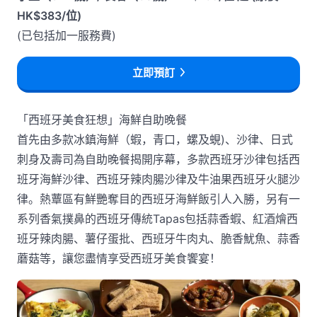
HK$383/位)
(已包括加一服務費)
立即預訂
「西班牙美食狂想」海鮮自助晚餐
首先由多款冰鎮海鮮（蝦，青口，螺及蜆)、沙律、日式
刺身及壽司為自助晚餐揭開序幕，多款西班牙沙律包括西
班牙海鮮沙律、西班牙辣肉腸沙律及牛油果西班牙火腿沙
律。熱蕈區有鮮艷奪目的西班牙海鮮飯引人入勝，另有一
系列香氣撲鼻的西班牙傳統Tapas包括蒜香蝦、紅酒燴西
班牙辣肉腸、薯仔蛋批、西班牙牛肉丸、脆香魷魚、蒜香
蘑菇等，讓您盡情享受西班牙美食饗宴！