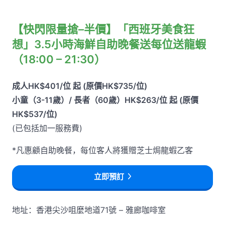
【快閃限量搶–半價】「西班牙美食狂
想」3.5小時海鮮自助晚餐送每位送龍蝦
（18:00 – 21:30）
成人HK$401/位 起 (原價HK$735/位)
小童（3-11歲）/ 長者（60歲）HK$263/位 起 (原價
HK$537/位)
(已包括加一服務費)
*凡惠顧自助晚餐，每位客人將獲贈芝士焗龍蝦乙客
立即預訂
地址：香港尖沙咀麼地道71號 – 雅廊咖啡室