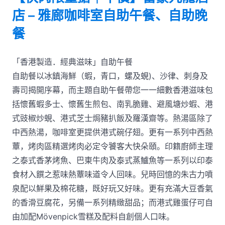
店 – 雅廊咖啡室自助午餐、自助晚
餐
「香港製造．經典滋味」自助午餐
自助餐以冰鎮海鮮（蝦，青口，螺及蜆)、沙律、刺身及
壽司揭開序幕，而主題自助午餐帶您一一細數香港滋味包
括懷舊蝦多士、懷舊生煎包、南乳脆雞、避風塘炒蝦、港
式豉椒炒蜆、港式芝士焗豬扒飯及羅漢齋等。熱湯區除了
中西熱湯，咖啡室更提供港式碗仔翅。更有一系列中西熱
蕈，烤肉區精選烤肉必定令饕客大快朵頤。印籍廚師主理
之泰式香茅烤魚、巴東牛肉及泰式蒸鱸魚等一系列以印泰
食材入饌之惹味熱蕈味道令人回味。兒時回憶的朱古力噴
泉配以鮮果及棉花糖，既好玩又好味。更有充滿大豆香氣
的香滑豆腐花，另備一系列精緻甜品；而港式雞蛋仔可自
由加配Mövenpick雪糕及配料自創個人口味。