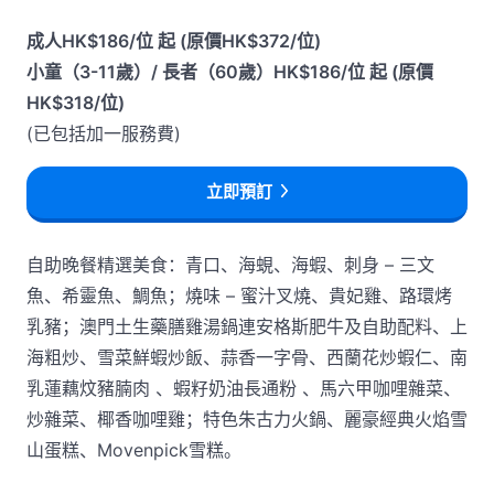
成人HK$186/位 起 (原價HK$372/位)
小童（3-11歲）/ 長者（60歲）HK$186/位 起 (原價
HK$318/位)
(已包括加一服務費)
立即預訂
自助晚餐精選美食：青口、海蜆、海蝦、刺身 – 三文
魚、希靈魚、鯛魚；燒味 – 蜜汁叉燒、貴妃雞、路環烤
乳豬；澳門土生藥膳雞湯鍋連安格斯肥牛及自助配料、上
海粗炒、雪菜鮮蝦炒飯、蒜香一字骨、西蘭花炒蝦仁、南
乳蓮藕炆豬腩肉 、蝦籽奶油長通粉 、馬六甲咖哩雜菜、
炒雜菜、椰香咖哩雞；特色朱古力火鍋、麗豪經典火焰雪
山蛋糕、Movenpick雪糕。