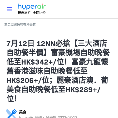
玩乐旅游 · 全网比价
主页
旅遊情報
香港
美食
7月12日 12NN必搶【三大酒店
自助餐半價】富豪機場自助晚餐
低至HK$342+/位！富豪九龍懷
舊香港滋味自助晚餐低至
HK$206+/位；麗豪酒店澳．葡
美食自助晚餐低至HK$289+/
位！
美食
HyperAir 編輯・發佈於
2023-07-12