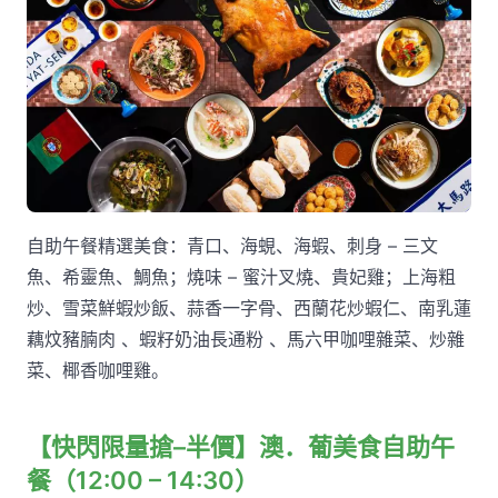
自助午餐精選美食：青口、海蜆、海蝦、刺身 – 三文
魚、希靈魚、鯛魚；燒味 – 蜜汁叉燒、貴妃雞；上海粗
炒、雪菜鮮蝦炒飯、蒜香一字骨、西蘭花炒蝦仁、南乳蓮
藕炆豬腩肉 、蝦籽奶油長通粉 、馬六甲咖哩雜菜、炒雜
菜、椰香咖哩雞。
【快閃限量搶–半價】澳．葡美食自助午
餐（12:00 – 14:30）