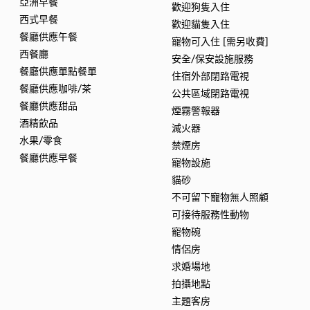
亞洲早餐
歡迎狗隻入住
西式早餐
歡迎貓隻入住
餐廳供應午餐
寵物可入住 [需另收費]
西餐廳
安全/保安設施服務
餐廳供應單點餐單
住宿外部閉路電視
餐廳供應咖啡/茶
公共區域閉路電視
餐廳供應甜品
煙霧警報器
酒精飲品
滅火器
水果/零食
禁煙房
餐廳供應早餐
寵物設施
貓砂
不可留下寵物無人照顧
可接待服務性動物
寵物碗
情侶房
求婚場地
拍攝地點
主題客房