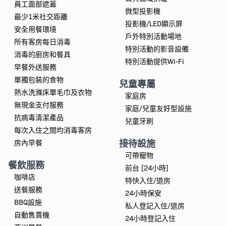
員工面部遮蓋
微型投影機
最少1米社交距離
投影機/LED顯示屏
安全用餐環境
戶外特別活動場地
所有客房每日消毒
特別活動的影音設備
消毒的廚房和餐具
特別活動提供Wi-Fi
早餐外送服務
單獨包裝的食物
兒童專屬
熱水洗滌床單毛巾及衣物
家庭房
無現金支付服務
家庭/兒童友好型設施
抗病毒清潔產品
兒童牙刷
每次入住之間均消毒客房
接待設施
房內早餐
可帶寵物
餐飲服務
前台 [24小時]
咖啡店
特快入住/退房
送餐服務
24小時保安
BBQ設施
私人登記入住/退房
自動售賣機
24小時登記入住