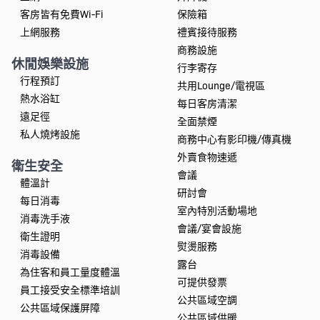
客房皆有免費Wi-Fi
保險箱
上網服務
禮賓接待服務
商務設施
休閒娛樂設施
行李寄存
行程預訂
共用Lounge/電視區
熱水浴缸
每日客房清潔
遠足徑
全面禁煙
私人燒烤設施
商務中心有影印機/傳真機
外賣食物速遞
衛生安全
會議
體溫計
研討會
每日消毒
室內特別活動場地
消毒洗手液
會議/宴會設施
衛生證明
熨燙服務
消毒設備
露台
為住客和員工量度體溫
可提供發票
員工接受安全標準培訓
公共區域空調
公共區域保護屏障
公共區域供暖