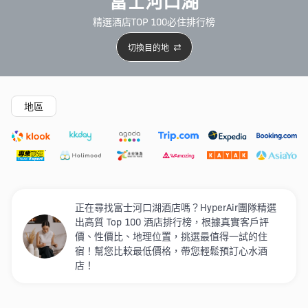
富士河口湖
精選酒店TOP 100必住排行榜
切換目的地
精選酒店
Agoda低至4折
5星級酒店
4星級酒店
3
地區
正在尋找富士河口湖酒店嗎？HyperAir團隊精選
出高質 Top 100 酒店排行榜，根據真實客戶評
價、性價比、地理位置，挑選最值得一試的住
宿！幫您比較最低價格，帶您輕鬆預訂心水酒
店！