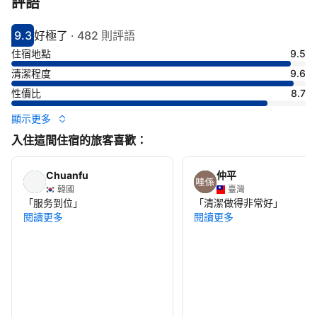
評語
9.3
好極了
·
482 則評語
分數9.3分
評比好極了
住宿地點
9.5
清潔程度
9.6
性價比
8.7
顯示更多
入住這間住宿的旅客喜歡：
Chuanfu
仲平
韓國
臺灣
「
服务到位
」
「
清潔做得非常好
」
閱讀更多
閱讀更多