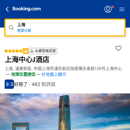
上海
選擇日期
永續發展認證
上海中心J酒店
上海, 浦東新區, 中国上海市浦东新区陆家嘴东泰路126号上海中心
快速連結
跳至住宿介紹
跳至熱門設施
跳至客房類型
跳至訂房政策
—
地理位置絕佳
—
於地圖上顯示
9.3
好極了
·
482 則評語
分數9.3分
評比好極了