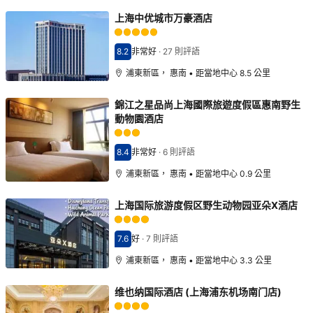
上海中优城市万豪酒店
8.2
非常好
·
27 則評語
分數8.2分
浦東新區， 惠南 • 距當地中心 8.5 公里
錦江之星品尚上海國際旅遊度假區惠南野生
動物園酒店
8.4
非常好
·
6 則評語
分數8.4分
浦東新區， 惠南 • 距當地中心 0.9 公里
上海国际旅游度假区野生动物园亚朵X酒店
7.6
好
·
7 則評語
分數7.6分
浦東新區， 惠南 • 距當地中心 3.3 公里
维也纳国际酒店 (上海浦东机场南门店)