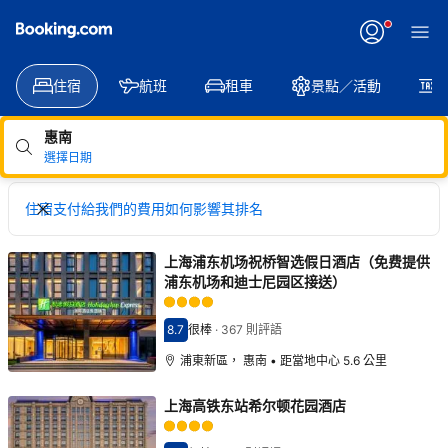
正
在
套
用
住宿
航班
租車
景點／活動
變
更
惠南
選擇日期
住宿支付給我們的費用如何影響其排名
上海浦东机场祝桥智选假日酒店（免费提供
浦东机场和迪士尼园区接送）
8.7
很棒
·
367 則評語
分數8.7分
浦東新區， 惠南 • 距當地中心 5.6 公里
上海高铁东站希尔顿花园酒店