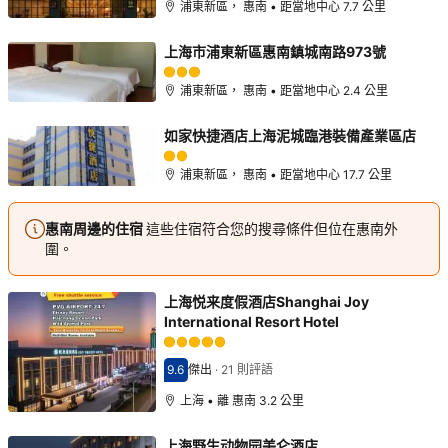
浦東新區， 惠南 • 距當地中心 7.7 公里
上海市浦東新區惠南鎮城南路973號
浦東新區， 惠南 • 距當地中心 2.4 公里
如家快捷酒店上海泥城臨港裝備產業區店
浦東新區， 惠南 • 距當地中心 17.7 公里
惠南周邊的住宿
這些住宿符合您的搜尋條件但位在惠南外
圍。
上海悦来度假酒店Shanghai Joy
International Resort Hotel
9.6
傑出
·
21 則評語
分數9.6分
上海 • 離 惠南 3.2 公里
上海野生动物园美仑酒店