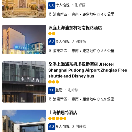
6.0
令人愉悅
·
1 則評語
分數6.0分
浦東新區， 惠南 • 距當地中心 4.6 公里
汉庭上海浦东机场南祝路酒店
6.3
令人愉悅
·
3 則評語
分數6.3分
浦東新區， 惠南 • 距當地中心 3.6 公里
全季上海浦东机场祝桥酒店 JI Hotel
Shanghai Pudong Airport Zhuqiao Free
shuttle and Disney bus
3.0
差勁
·
1 則評語
分數3.0分
浦東新區， 惠南 • 距當地中心 5.9 公里
上海柏思特酒店
6.3
令人愉悅
·
3 則評語
分數6.3分