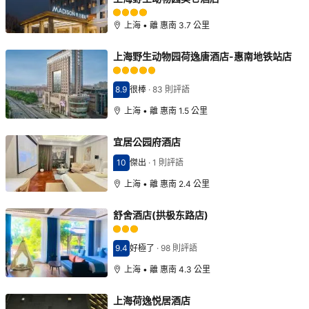
上海 • 離 惠南 3.7 公里
上海野生动物园荷逸唐酒店-惠南地铁站店
8.9
很棒
·
83 則評語
分數8.9分
上海 • 離 惠南 1.5 公里
宜居公园府酒店
10
傑出
·
1 則評語
分數10分
上海 • 離 惠南 2.4 公里
舒舍酒店(拱极东路店)
9.4
好極了
·
98 則評語
分數9.4分
上海 • 離 惠南 4.3 公里
上海荷逸悦居酒店