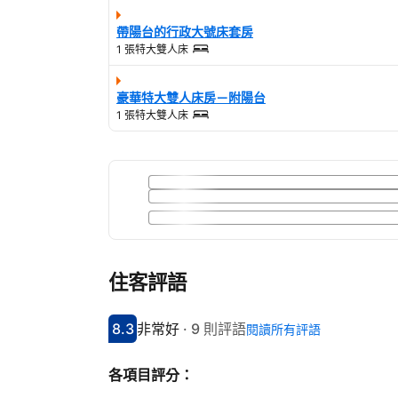
帶陽台的行政大號床套房
1 張特大雙人床
豪華特大雙人床房－附陽台
1 張特大雙人床
住客評語
8.3
非常好
·
9 則評語
閱讀所有評語
分數8.3分
評比非常好
各項目評分：