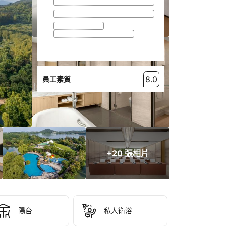
8.0
員工素質
+20 張相片
陽台
私人衛浴