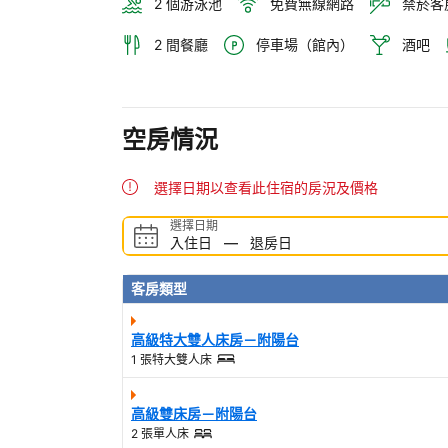
2 個游泳池
免費無線網路
禁菸客
2 間餐廳
停車場（館內）
酒吧
空房情況
選擇日期以查看此住宿的房況及價格
選擇日期
入住日
—
退房日
客房類型
高級特大雙人床房－附陽台
1 張特大雙人床
高級雙床房－附陽台
2 張單人床