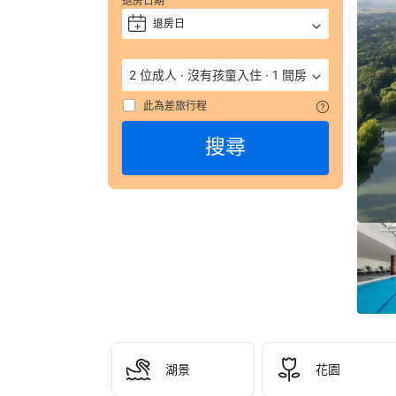
退房日期
宿
退房日
+
的
詳
細
2 位成人
·
沒有孩童入住
·
1 間房
資
料
此為差旅行程
包
括
搜尋
電
話
號
碼
和
地
址
都
會
列
在
預
訂
湖景
花園
確