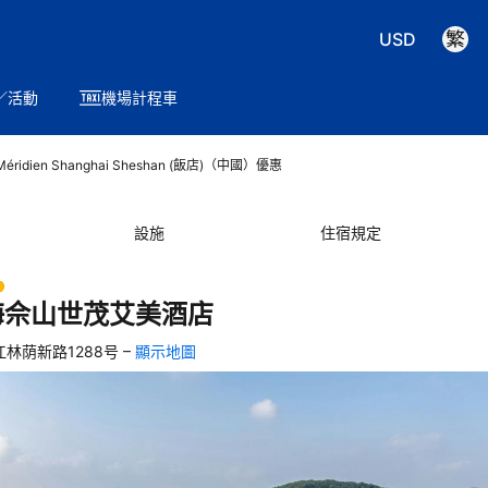
USD
／活動
機場計程車
Méridien Shanghai Sheshan (飯店)（中國）優惠
設施
住宿規定
海佘山世茂艾美酒店
–
江林荫新路1288号
顯示地圖
，