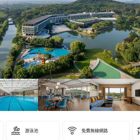
，
，
游泳池
免費無線網路