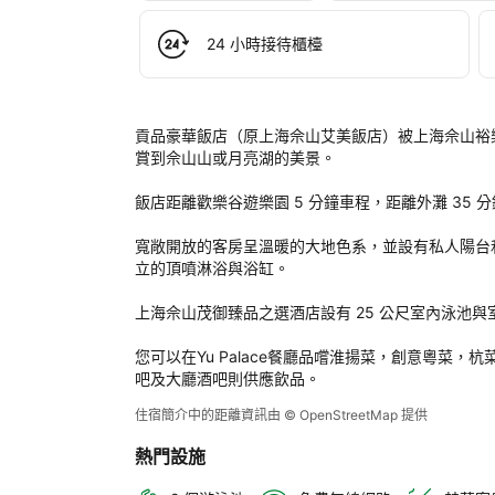
認
函
24 小時接待櫃檯
和
您
的
帳
貢品豪華飯店（原上海佘山艾美飯店）被上海佘山裕
戶
賞到佘山山或月亮湖的美景。

中
飯店距離歡樂谷遊樂園 5 分鐘車程，距離外灘 35 分
寬敞開放的客房呈溫暖的大地色系，並設有私人陽台
立的頂噴淋浴與浴缸。

上海佘山茂御臻品之選酒店設有 25 公尺室內泳池
您可以在Yu Palace餐廳品嚐淮揚菜，創意粵菜，杭
吧及大廳酒吧則供應飲品。
住宿簡介中的距離資訊由 © OpenStreetMap 提供
熱門設施