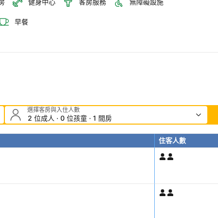
房
健身中心
客房服務
無障礙設施
早餐
選擇客房與入住人數
2 位成人 · 0 位孩童 · 1 間房
住客人數