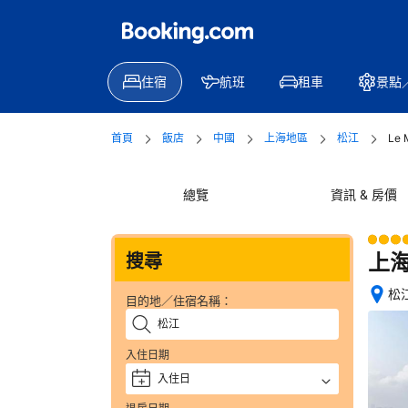
住宿
航班
租車
景點
首頁
飯店
中國
上海地區
松江
Le 
總覽
資訊 & 房價
上
搜尋
松
目的地／住宿名稱：
完
成
訂
入住日期
房
入住日
+
後
住