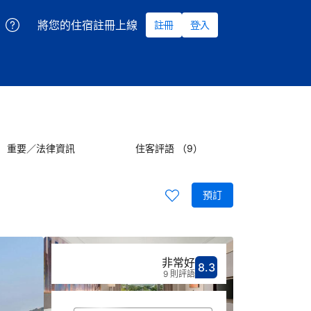
將您的住宿註冊上線
註冊
登入
重要／法律資訊
住客評語 （9）
預訂
非常好
8.3
分數8.3分
評比非常好
9 則評語