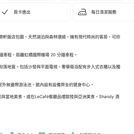
房卡進出
每日清潔服務
樂軒飯店包圍，天然湖泊與森林環繞，擁有現代時尚的客房，可欣
。
鐘車程，距離虹橋國際機場 20 分鐘車程。

和落地窗。包括沙發與平面電視。奢華衛浴配有步入式衣櫃以及獨
與室外無邊際游泳池。館內設有設備齊全的健身中心。

菜與當地美食，或在LeCafé餐廳品嚐歐陸與亞洲美食。Shandy 酒