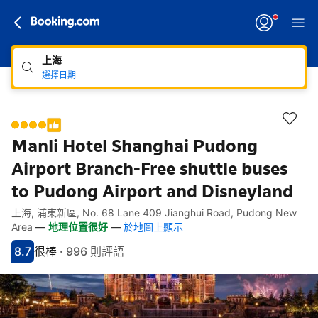
上海
選擇日期
Manli Hotel Shanghai Pudong
Airport Branch-Free shuttle buses
to Pudong Airport and Disneyland
上海, 浦東新區, No. 68 Lane 409 Jianghui Road, Pudong New
快速連結
跳至住宿介紹
跳至熱門設施
跳至客房類型
跳至訂房政策
Area
—
地理位置很好
—
於地圖上顯示
8.7
很棒
·
996 則評語
分數8.7分
評比很棒