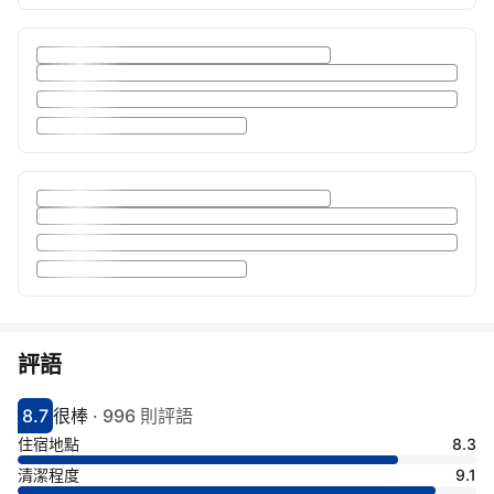
評語
8.7
很棒
·
996 則評語
分數8.7分
評比很棒
住宿地點
8.3
清潔程度
9.1