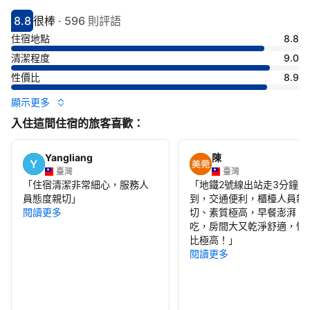
8.8
很棒
·
596 則評語
分數8.8分
評比很棒
住宿地點
8.8
清潔程度
9.0
性價比
8.9
顯示更多
入住這間住宿的旅客喜歡：
Yangliang
陳
臺灣
臺灣
「
住宿清潔非常細心，服務人
「
地鐵2號線出站走3分鐘就
員態度親切
」
到，交通便利，櫃檯人員親
閱讀更多
切、素質極高，早餐澎湃、
吃，房間大又乾淨舒適，性
比極高！
」
閱讀更多