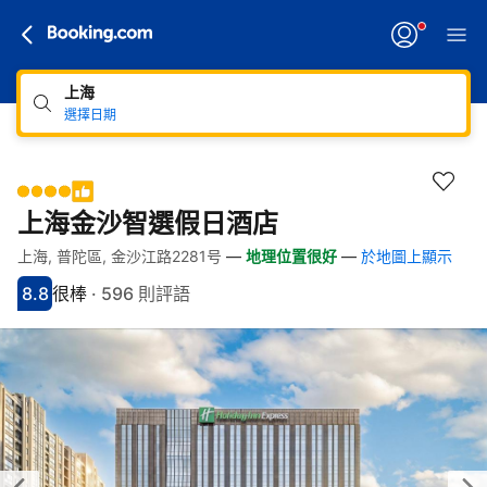
上海
選擇日期
上海金沙智選假日酒店
上海, 普陀區, 金沙江路2281号
—
地理位置很好
—
於地圖上顯示
快速連結
跳至住宿介紹
跳至熱門設施
跳至客房類型
跳至訂房政策
8.8
很棒
·
596 則評語
分數8.8分
評比很棒