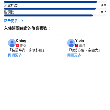
清潔程度
9.0
性價比
8.7
顯示更多
入住這間住宿的旅客喜歡：
Ching
Yipin
香港
臺灣
「
裝潢時尚，床很舒服
」
「
地點方便、空間大
」
閱讀更多
閱讀更多