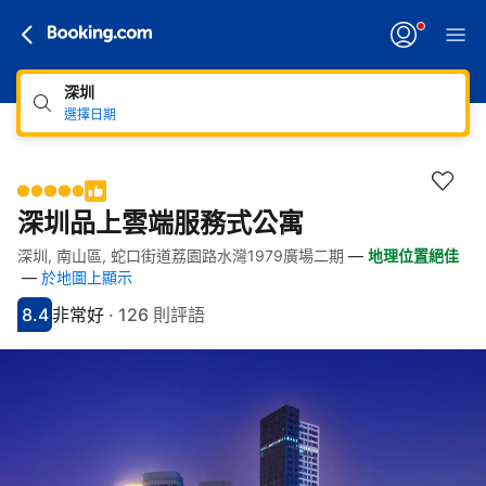
深圳
選擇日期
深圳品上雲端服務式公寓
深圳, 南山區, 蛇口街道荔園路水灣1979廣場二期
—
地理位置絕佳
快速連結
跳至住宿介紹
跳至熱門設施
跳至客房類型
跳至訂房政策
—
於地圖上顯示
8.4
非常好
·
126 則評語
分數8.4分
評比非常好