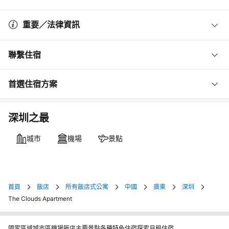
重要／法律資訊
聯繫住宿
首選住宿方案
深圳之最
城市
機場
景點
首頁
飯店
所有飯店式公寓
中國
廣東
深圳
The Clouds Apartment
國家
區域
城市
區
機場
飯店
主要景點
各種特色住宿
探索月租住宿