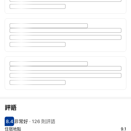
評語
8.4
非常好
·
126 則評語
分數8.4分
評比非常好
住宿地點
9.1