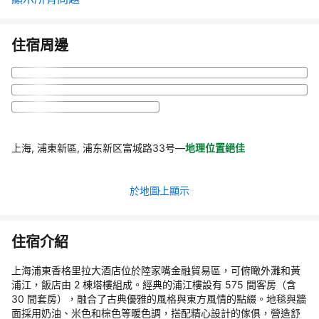
住宿周邊
上海, 浦東新區, 浦东新区富城路33号
—
地理位置絕佳
於地圖上顯示
住宿介紹
上海浦東香格里拉大酒店位於陸家嘴金融貿易區，可俯瞰外灘和黃
浦江，飯店由 2 棟塔樓組成。經典的浦江樓設有 575 間客房（含
30 間套房），融合了古典優雅的風格與東方風情的點綴。地毯與牆
面採用奶油、米色和棕色等暖色調，搭配精心設計的傢俱，營造舒