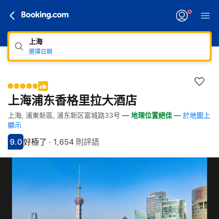
上海
選擇日期
上海浦东香格里拉大酒店
上海, 浦東新區, 浦东新区富城路33号
—
地理位置絕佳
—
於地圖上
快速連結
跳至住宿介紹
跳至熱門設施
跳至客房類型
跳至訂房政策
顯示
9.0
好極了
·
1,654 則評語
分數9分
評比好極了