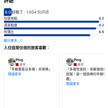
評語
9.0
好極了
·
1,654 則評語
分數9分
評比好極了
住宿地點
9.5
清潔程度
9.2
性價比
8.6
顯示更多
入住這間住宿的旅客喜歡：
Ping
Ping
臺灣
臺灣
「
早餐豐富且多樣，非常棒
」
「
多樣性很好，用餐環境也
閱讀更多
舒服，是一個很棒的早餐餐
廳
」
閱讀更多