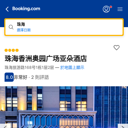
珠海
選擇日期
珠海香洲奥园广场亚朵酒店
珠海旅游路168号1栋1层2层
—
於地圖上顯示
快速連結
跳至住宿介紹
跳至熱門設施
跳至客房類型
跳至訂房政策
8.0
非常好
·
2 則評語
分數8分
評比非常好