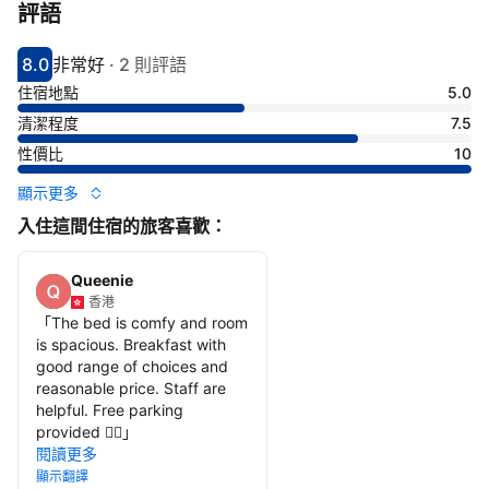
評語
8.0
非常好
·
2 則評語
分數8分
評比非常好
住宿地點
5.0
清潔程度
7.5
性價比
10
顯示更多
入住這間住宿的旅客喜歡：
Queenie
香港
「
The bed is comfy and room
is spacious. Breakfast with
good range of choices and
reasonable price. Staff are
helpful. Free parking
provided 👍🏻
」
閱讀更多
顯示翻譯