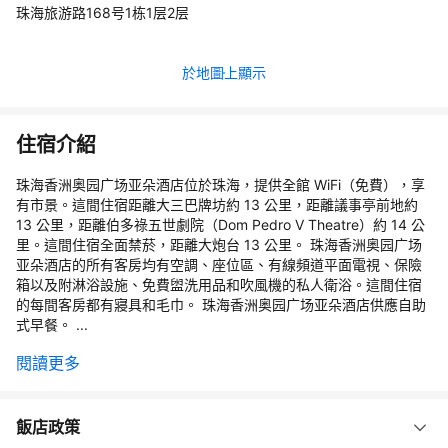
珠海旅游路168号1栋1层2层
於地圖上顯示
住宿介紹
珠海香洲奥园广场亚朵酒店位於珠海，提供全館 WiFi（免費），享
有市景。這間住宿距離大三巴牌坊約 13 公里，距離議事亭前地約
13 公里，距離伯多祿五世劇院（Dom Pedro V Theatre）約 14 公
里。這間住宿全面禁菸，距離大炮台 13 公里。 珠海香洲奥园广场
亚朵酒店的所有客房均有空調、座位區、有線頻道平面電視、保險
箱以及附淋浴設施、免費盥洗用品和吹風機的私人衛浴。這間住宿
的每間客房都有寢具和毛巾。 珠海香洲奥园广场亚朵酒店供應自助
式早餐。 ...
閱讀更多
飯店政策