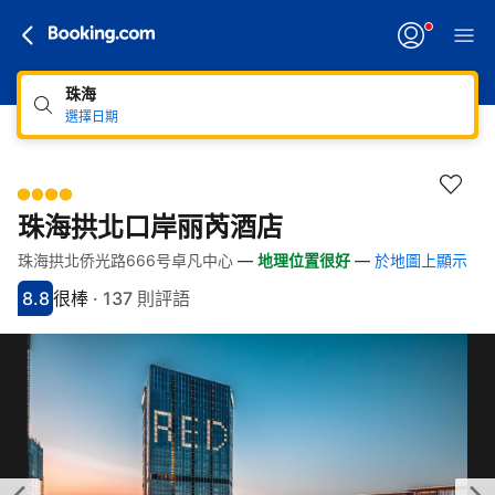
珠海
選擇日期
珠海拱北口岸丽芮酒店
珠海拱北侨光路666号卓凡中心
—
地理位置很好
—
於地圖上顯示
快速連結
跳至住宿介紹
跳至熱門設施
跳至客房類型
跳至訂房政策
8.8
很棒
·
137 則評語
分數8.8分
評比很棒