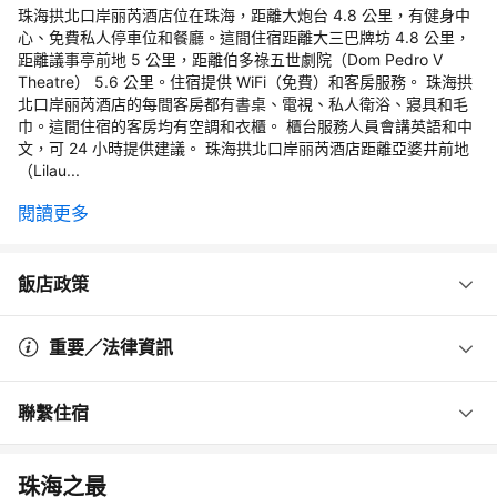
珠海拱北口岸丽芮酒店位在珠海，距離大炮台 4.8 公里，有健身中
心、免費私人停車位和餐廳。這間住宿距離大三巴牌坊 4.8 公里，
距離議事亭前地 5 公里，距離伯多祿五世劇院（Dom Pedro V
Theatre） 5.6 公里。住宿提供 WiFi（免費）和客房服務。 珠海拱
北口岸丽芮酒店的每間客房都有書桌、電視、私人衛浴、寢具和毛
巾。這間住宿的客房均有空調和衣櫃。 櫃台服務人員會講英語和中
文，可 24 小時提供建議。 珠海拱北口岸丽芮酒店距離亞婆井前地
（Lilau...
閱讀更多
飯店政策
重要／法律資訊
聯繫住宿
珠海之最