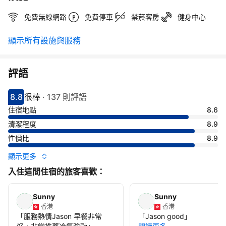
免費無線網路
免費停車
禁菸客房
健身中心
顯示所有設施與服務
評語
8.8
很棒
·
137 則評語
分數8.8分
評比很棒
住宿地點
8.6
清潔程度
8.9
性價比
8.9
顯示更多
入住這間住宿的旅客喜歡：
Sunny
Sunny
香港
香港
「
服務熱情Jason 早餐非常
「
Jason good
」