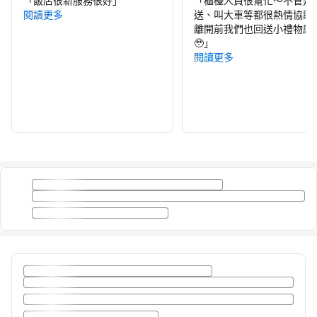
「
飯店很新服務很好
」
「
櫃檯人員很幫忙～不管是
閱讀更多
送、叫大車等都很熱情協助
離開前我們也回送小禮物感
🥹
」
閱讀更多