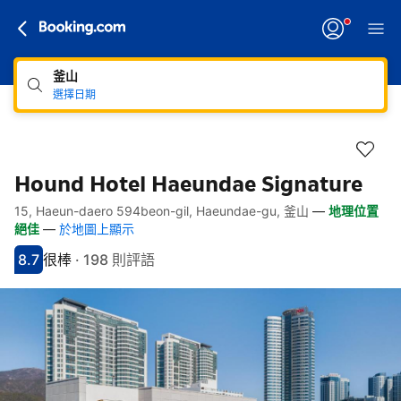
釜山
選擇日期
Hound Hotel Haeundae Signature
15, Haeun-daero 594beon-gil, Haeundae-gu, 釜山
—
地理位置
快速連結
跳至住宿介紹
跳至熱門設施
跳至客房類型
跳至訂房政策
絕佳
—
於地圖上顯示
8.7
很棒
·
198 則評語
分數8.7分
評比很棒