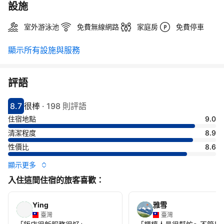
設施
室外游泳池
免費無線網路
家庭房
免費停車
顯示所有設施與服務
評語
8.7
很棒
·
198 則評語
分數8.7分
評比很棒
住宿地點
9.0
清潔程度
8.9
性價比
8.6
顯示更多
入住這間住宿的旅客喜歡：
Ying
雅雪
臺灣
臺灣