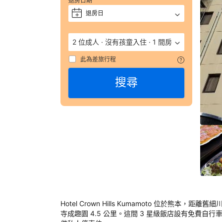
退房日期
宿
退房日
+
的
詳
細
2 位成人
·
沒有孩童入住
·
1 間房
資
料
此為差旅行程
包
括
搜尋
電
話
號
碼
和
地
址
都
會
列
在
預
Hotel Crown Hills Kumamoto 位於熊本，距離舊細
訂
寺成趣園 4.5 公里。這間 3 星級飯店設有免費自
確