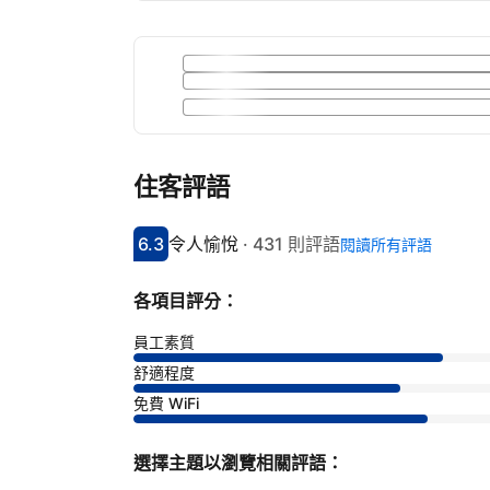
住客評語
6.3
令人愉悅
·
431 則評語
閱讀所有評語
分數6.3分
評比令人愉悅
各項目評分：
員工素質
舒適程度
免費 WiFi
選擇主題以瀏覽相關評語：