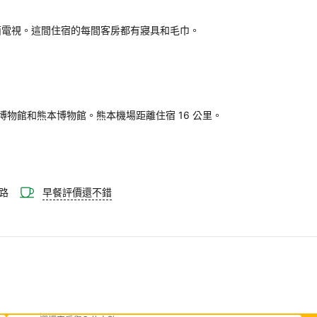
房均備有平面電視。這間住宿的每間客房都有寢具和毛巾。



。
物館和熊本博物館。熊本機場距離住宿 16 公里。
路
早餐評價還不錯