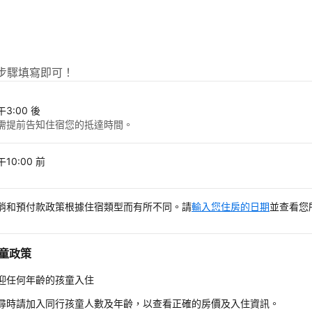
步驟填寫即可！
午3:00 後
需提前告知住宿您的抵達時間。
10:00 前
消和預付款政策根據住宿類型而有所不同。請
輸入您住房的日期
並查看您
童政策
迎任何年齡的孩童入住
尋時請加入同行孩童人數及年齡，以查看正確的房價及入住資訊。