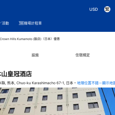
USD
／活動
機場計程車
l Crown Hills Kumamoto (飯店)（日本）優惠
設施
住宿規定
本山皇冠酒店
–
縣, 熊本, Chuo-ku Karashimacho 67-1, 日本
地理位置不錯－顯示地
，