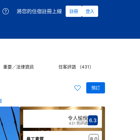
將您的住宿註冊上線
註冊
登入
重要／法律資訊
住客評語 （431）
預訂
圖
令人愉悅
6.3
分數6.3分
評比令人愉悅
431 則評語
8.0
員工素質