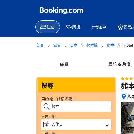
住宿
航班
租車
景點
首頁
飯店
日本
熊本縣
熊本
Hote
總覽
資訊 & 房價
熊
搜尋
熊本
目的地／住宿名稱：
完
成
訂
入住日期
房
入住日
+
後
住