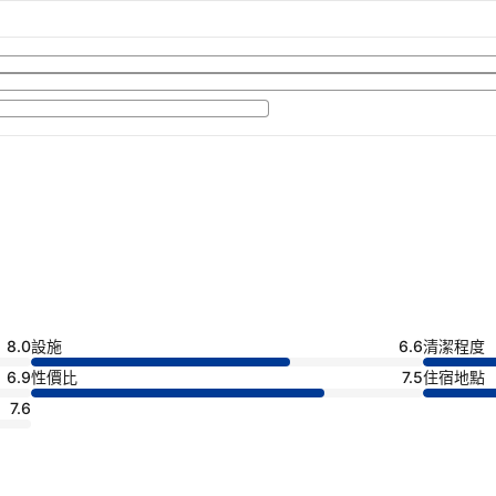
8.0
設施
6.6
清潔程度
6.9
性價比
7.5
住宿地點
7.6