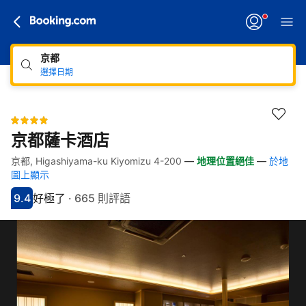
京都
選擇日期
京都薩卡酒店
京都, Higashiyama-ku Kiyomizu 4-200
—
地理位置絕佳
—
於地
快速連結
跳至住宿介紹
跳至熱門設施
跳至客房類型
跳至訂房政策
圖上顯示
9.4
好極了
·
665 則評語
分數9.4分
評比好極了