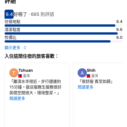
評語
9.4
好極了
·
665 則評語
分數9.4分
評比好極了
住宿地點
9.4
清潔程度
9.6
性價比
9.0
顯示更多
入住這間住宿的旅客喜歡：
Tzhuan
Shih
臺灣
臺灣
「
離清水寺很近，步行捷運約
「
很舒服 賓至如歸
」
15分鐘。飯店服務生服務很好
閱讀更多
房間空間很大，環境整潔。
」
閱讀更多