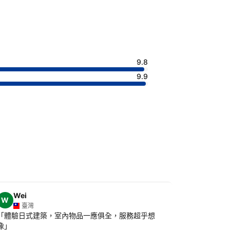
9.8
9.9
Wei
Chia-
W
C
臺灣
臺灣
「
體驗日式建築，室內物品一應俱全，服務超乎想
「
從四条祇
像
」
於高台寺與