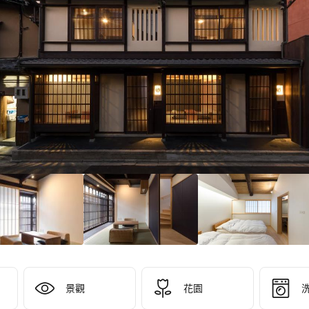
9/10！
分
）
景觀
花園