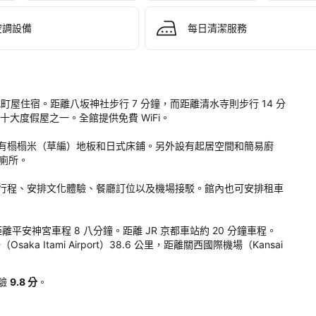
空調設備
每日清潔服務
。
提供日式町屋住宿。距離八坂神社步行 7 分鐘，而距離清水寺則步行 14 分
017 年十大度假屋之一。全館提供免費 WiFi。

有榻榻米（草編）地板和日式床鋪。另外設有起居空間和簡易廚
廁所。

行程、安排文化體驗、餐廳訂位以及機場接駁。館內也可安排租車
鐘步，距離平安神宮車程 8 八分鐘。距離 JR 京都車站約 20 分鐘車程。
saka Itami Airport）38.6 公里，距離關西國際機場（Kansai 
驗
9.8 分
。