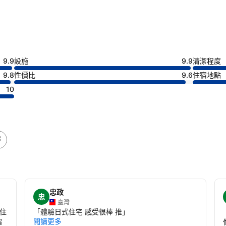
9.9
設施
9.9
清潔程度
9.8
性價比
9.6
住宿地點
10
靜
忠政
忠
臺灣
住
「
體驗日式住宅 感受很棒 推
」
閱讀更多
超