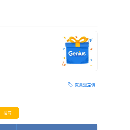
買貴退差價
搜尋