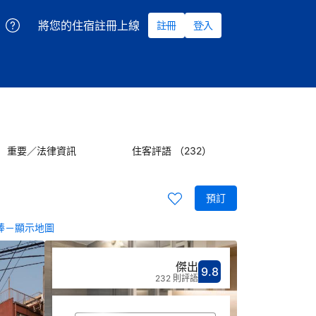
將您的住宿註冊上線
註冊
登入
重要／法律資訊
住客評語 （232）
預訂
棒－顯示地圖
傑出
9.8
分數9.8分
評比傑出
232 則評語