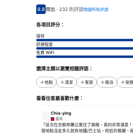
9.8
傑出
·
232 則評語
閱讀所有評語
分數9.8分
評比傑出
各項目評分：
接待
舒適程度
免費 WiFi
選擇主題以瀏覽相關評語：
地點
清潔
客房
衛浴
安
看看住客最喜歡什麼：
Chia-ying
臺灣
「
這次在京都奔騰公寓住了兩晚，真的非常滿意！
宿地點沒走多久就有地鐵/巴士站，附近的餐廳、