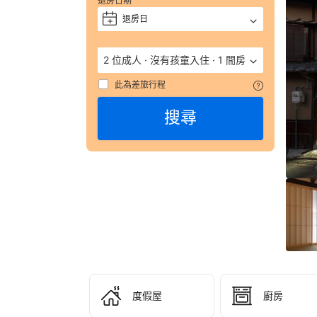
退房日期
評 
退房日
+
9.
（
數
2 位成人
·
沒有孩童入住
·
1 間房
彙
整
此為差旅行程
搜尋
232
則
評
語
由
顧
客
於
實
際
入
住
度假屋
廚房
奔
騰