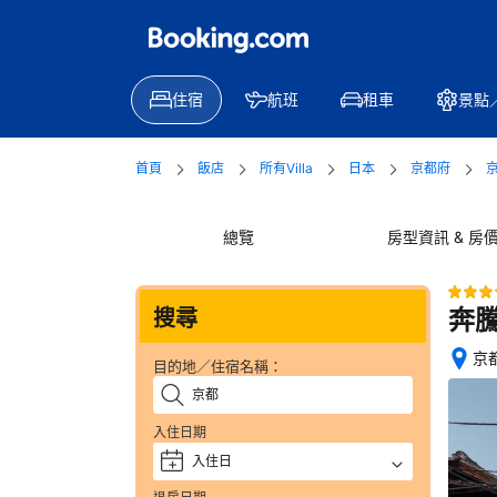
住宿
航班
租車
景點
首頁
飯店
所有Villa
日本
京都府
總覽
房型資訊 & 房
奔
搜尋
京都
目的地／住宿名稱：
位
置
絕
入住日期
佳
入住日
+
—
獲