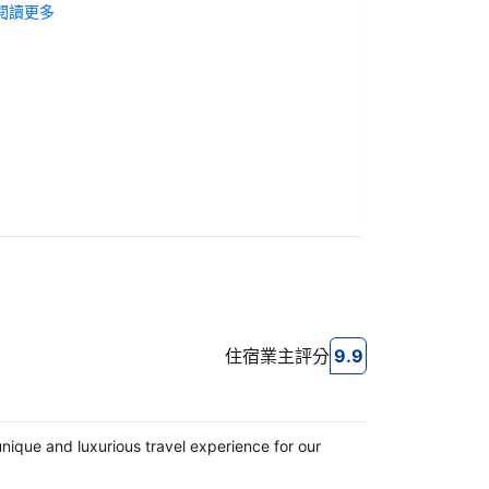
閱讀更多
行約10分鐘
很方便，附
至LAWSO
常親切的解
這間住宿保
設計元素，
設備齊全，
理房間，這
這裡住宿了兩
閱讀更多
住宿業主評分
9.9
9.9
住宿業主評分
ique and luxurious travel experience for our