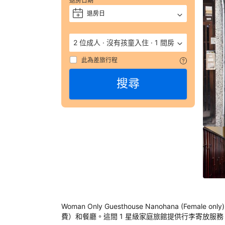
退房日期
評 
退房日
+
9.
（
數
2 位成人
·
沒有孩童入住
·
1 間房
彙
整
此為差旅行程
搜尋
521
則
評
語
由
顧
客
於
實
際
入
住
Woman Only Guesthouse Nanohana (F
Wo
費）和餐廳。這間 1 星級家庭旅館提供行李寄放服務
Onl