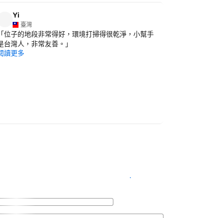
Yi
裙惠
裙
臺灣
臺灣
「
位子的地段非常得好，環境打掃得很乾淨，小幫手
「
親切有家
閱讀更多
是台灣人，非常友善。
」
閱讀更多
查看客房供應情況