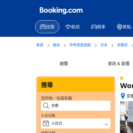
住宿
航班
租車
景點
首頁
飯店
所有家庭旅館
日本
京都府
總覽
資訊 & 房價
Wom
搜尋
京都
目的地／住宿名稱：
位
置
絕
入住日期
佳
入住日
+
—
獲