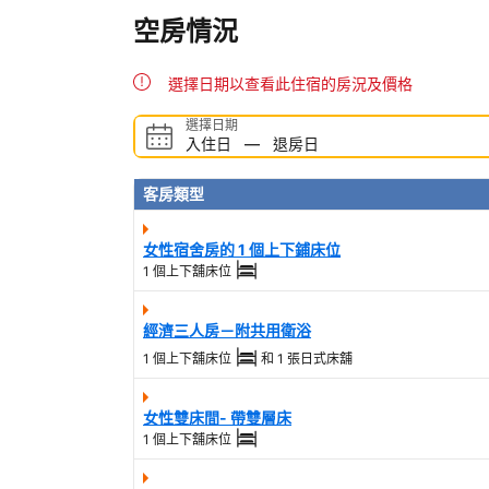
空房情況
選擇日期以查看此住宿的房況及價格
選擇日期
入住日
—
退房日
客房類型
女性宿舍房的 1 個上下鋪床位
1 個上下舖床位
經濟三人房－附共用衛浴
1 個上下舖床位
和
1 張日式床舖
女性雙床間- 帶雙層床
1 個上下舖床位