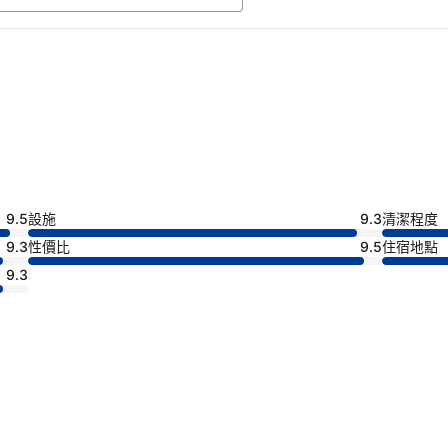
9.5
設施
9.3
清潔程度
9.3
性價比
9.5
住宿地點
9.3