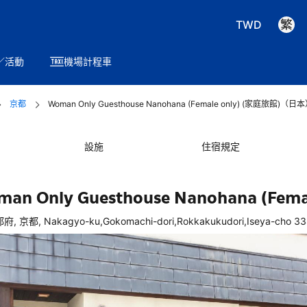
TWD
／活動
機場計程車
京都
Woman Only Guesthouse Nanohana (Female only) (家庭旅館)（
設施
住宿規定
an Only Guesthouse Nanohana (Femal
府, 京都, Nakagyo-ku,Gokomachi-dori,Rokkakukudori,Iseya-cho 3