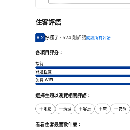
住客評語
9.2
好極了
·
524 則評語
閱讀所有評語
分數9.2分
評比好極了
各項目評分：
接待
舒適程度
免費 WiFi
選擇主題以瀏覽相關評語：
地點
清潔
客房
床
安靜
看看住客最喜歡什麼：