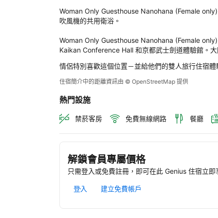
Gue
Woman Only Guesthouse Nanohana (F
Nan
吹風機的共用衛浴。

(Fe
onl
Woman Only Guesthouse Nanohana (Femal
後
Kaikan Conference Hall 和京都武士劍道體驗
評
情侶特別喜歡這個位置－並給他們的雙人旅行住宿體
定
住宿簡介中的距離資訊由 © OpenStreetMap 提供
熱門設施
禁菸客房
免費無線網路
餐廳
解鎖會員專屬價格
只需登入或免費註冊，即可在此 Genius 住宿立
登入
建立免費帳戶