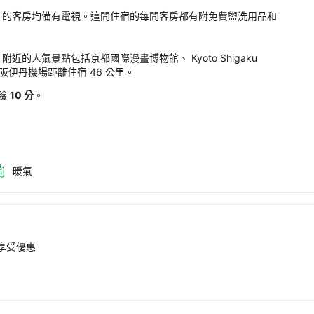
sthouse 
emale only) 的客房均備有電視。這間住宿的每間客房都有附免費盥洗用品和
ohana 
male 
y)
e only) 附近的人氣景點包括京都國際漫畫博物館、 Kyoto Shigaku 
館。大阪伊丹機場距離住宿 46 公里。
驗
。
10 分
。
暖氣
即享受優惠