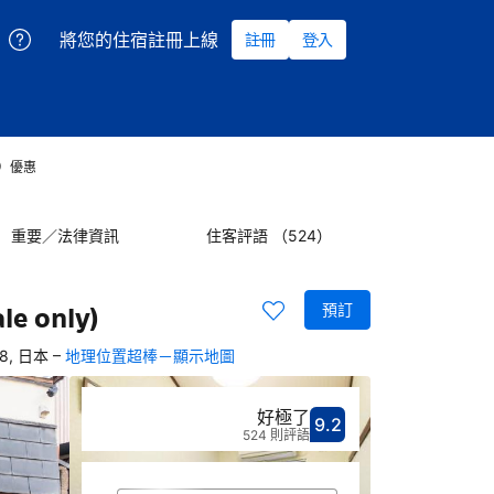
將您的住宿註冊上線
註冊
登入
日本）優惠
重要／法律資訊
住客評語 （524）
預訂
e only)
–
38, 日本
地理位置超棒－顯示地圖
好極了
9.2
分數9.2分
評比好極了
524 則評語