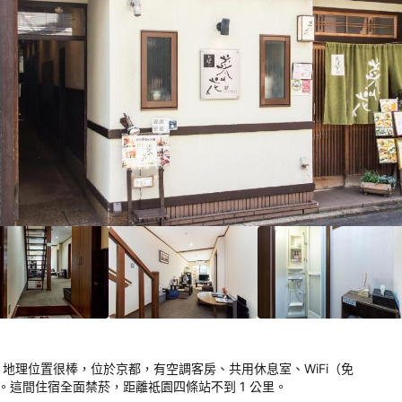
5/10！
分
）
emale only) 地理位置很棒，位於京都，有空調客房、共用休息室、WiFi（免
man 
。這間住宿全面禁菸，距離祗園四條站不到 1 公里。

y 