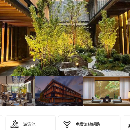
，
，
游泳池
免費無線網路