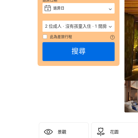
退房日期
住
宿
退房日
+
的
詳
細
2 位成人
·
沒有孩童入住
·
1 間房
資
此為差旅行程
料
包
搜尋
括
電
話
號
碼
和
地
址
都
會
列
在
預
訂
景觀
花園
確