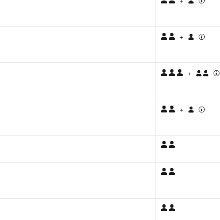
+
+
+
+