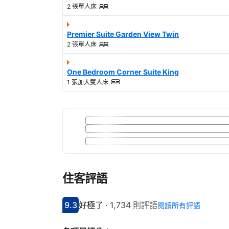
2 張單人床
Premier Suite Garden View Twin
2 張單人床
One Bedroom Corner Suite King
1 張加大雙人床
住客評語
9.3
好極了
·
1,734 則評語
閱讀所有評語
分數9.3分
評比好極了