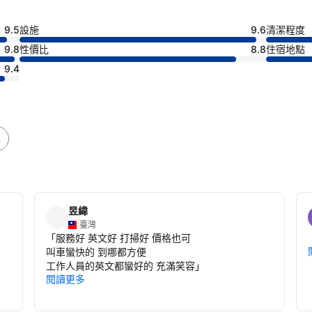
9.5
設施
9.6
清潔程度
9.8
性價比
8.8
住宿地點
9.4
A
昱緯
臺灣
「
服務好 英文好 打掃好 價格也可
叫車蠻快的 到哪都方便
工作人員的英文都蠻好的 充滿笑容
」
閱讀更多