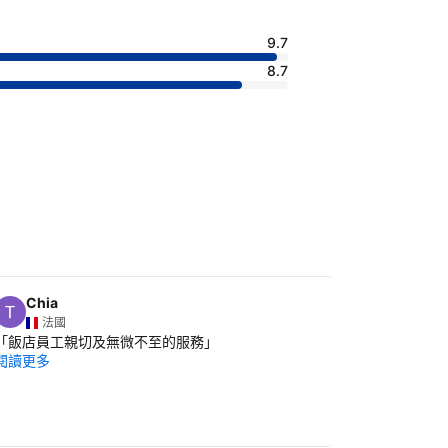
9.7
8.7
Chia
惟英
法國
臺灣
「
飯店員工親切及無微不至的服務
」
「
服務以及
閱讀更多
閱讀更多