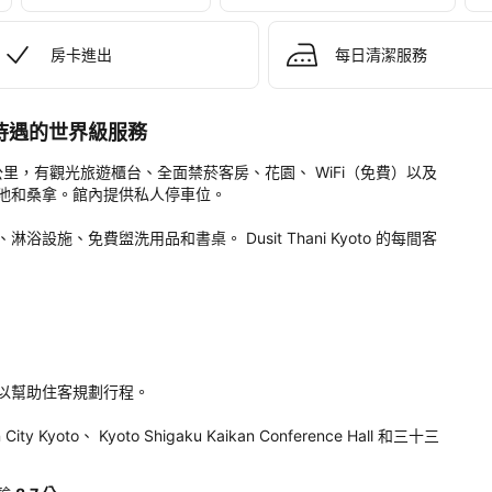
房卡進出
每日清潔服務
明星待遇的世界級服務
。
不到 1 公里，有觀光旅遊櫃台、全面禁菸客房、花園、 WiFi（免費）以及
池和桑拿。館內提供私人停車位。

施、免費盥洗用品和書桌。 Dusit Thani Kyoto 的每間客
以幫助住客規劃行程。

ty Kyoto、 Kyoto Shigaku Kaikan Conference Hall 和三十三