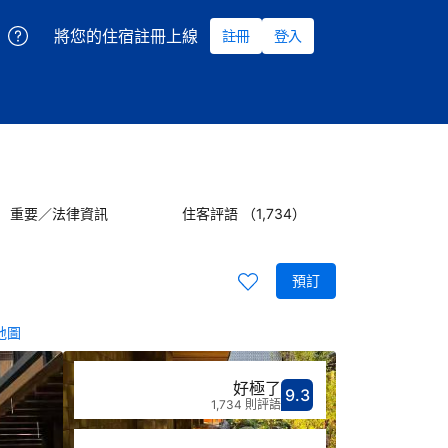
將您的住宿註冊上線
註冊
登入
重要／法律資訊
住客評語 （1,734）
預訂
地圖
好極了
9.3
分數9.3分
評比好極了
1,734 則評語