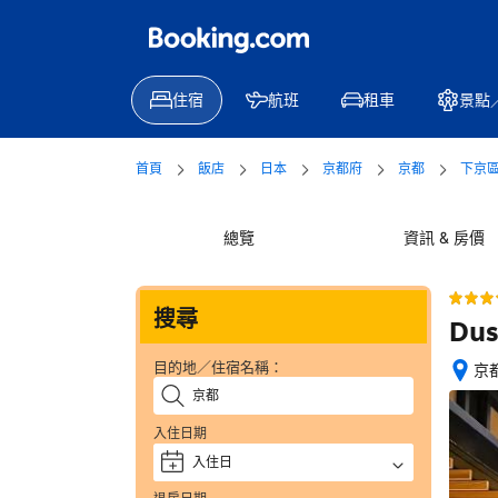
住宿
航班
租車
景點
首頁
飯店
日本
京都府
京都
下京
總覽
資訊 & 房價
搜尋
Dus
目的地／住宿名稱：
京都
完
成
入住日期
訂
房
入住日
+
後