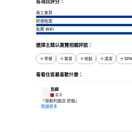
各項目評分：
員工素質
舒適程度
免費 WiFi
選擇主題以瀏覽相關評語：
早餐
客房
地點
清潔
SP
看看住客最喜歡什麼：
昱緯
臺灣
「
很新的飯店 舒服
」
閱讀更多