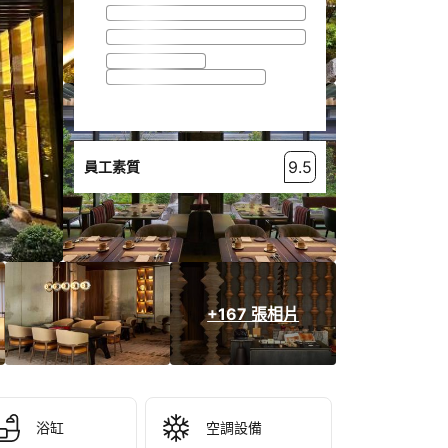
9.5
員工素質
+167 張相片
浴缸
空調設備