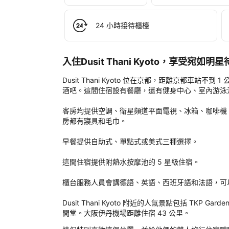
認
函
24 小時接待櫃檯
和
您
的
帳
入住Dusit Thani Kyoto，享受宛如
戶
中
Dusit Thani Kyoto 位在京都，距離京都車站
酒吧。這間住宿設有餐廳，還有健身中心、室內游泳
客房均提供空調、衛星頻道平面電視、冰箱、咖啡機、淋浴設
房都有寢具和毛巾。

早餐提供自助式、單點式或美式三種選擇。

這間住宿提供附熱水按摩池的 5 星級住宿。

櫃台服務人員會講德語、英語、西班牙語和法語，可
Dusit Thani Kyoto 附近的人氣景點包括 TKP Garden Ci
間堂。大阪伊丹機場距離住宿 43 公里。