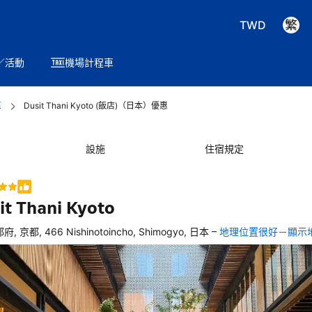
TWD
／活動
機場計程車
區
Dusit Thani Kyoto (飯店)（日本）優惠
設施
住宿規定
it Thani Kyoto
–
府, 京都, 466 Nishinotoincho, Shimogyo, 日本
地理位置很好－顯示
，