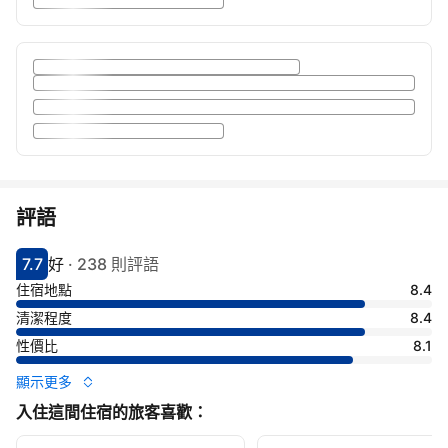
評語
7.7
好
·
238 則評語
分數7.7分
評比好
住宿地點
8.4
清潔程度
8.4
性價比
8.1
顯示更多
入住這間住宿的旅客喜歡：