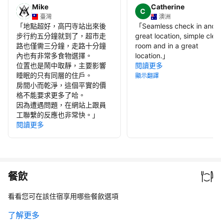
Mike
Catherine
C
臺灣
澳洲
「
地點超好，高円寺站出來後
「
Seamless check in and o
步行約五分鐘就到了，超市走
great location, simple clea
路也僅需三分鐘，走路十分鐘
room and in a great
內也有非常多食物選擇。
location.
」
位置也是鬧中取靜，主要影響
閱讀更多
睡眠的只有同層的住戶。
顯示翻譯
房間小而乾淨，這個平實的價
格不能要求更多了哈。
因為遭遇問題，在網站上跟員
工聯繫的反應也非常快。
」
閱讀更多
餐飲
看看您可在該住宿享用哪些餐飲選項
了解更多