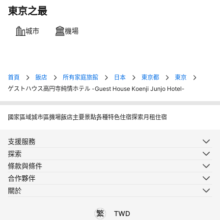
東京之最
城市
機場
首頁
飯店
所有家庭旅館
日本
東京都
東京
ゲストハウス高円寺純情ホテル -Guest House Koenji Junjo Hotel-
國家
區域
城市
區
機場
飯店
主要景點
各種特色住宿
探索月租住宿
支援服務
探索
條款與條件
合作夥伴
關於
TWD
選擇您使用的語言
選擇您使用的貨幣