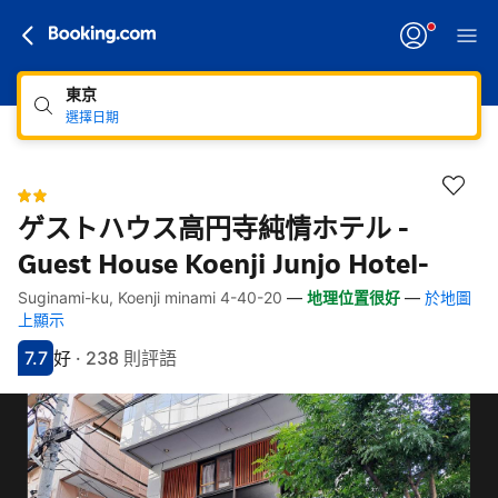
東京
選擇日期
ゲストハウス高円寺純情ホテル -
Guest House Koenji Junjo Hotel-
Suginami-ku, Koenji minami 4-40-20
—
地理位置很好
—
於地圖
快速連結
跳至住宿介紹
跳至熱門設施
跳至客房類型
跳至訂房政策
上顯示
7.7
好
·
238 則評語
分數7.7分
評比好