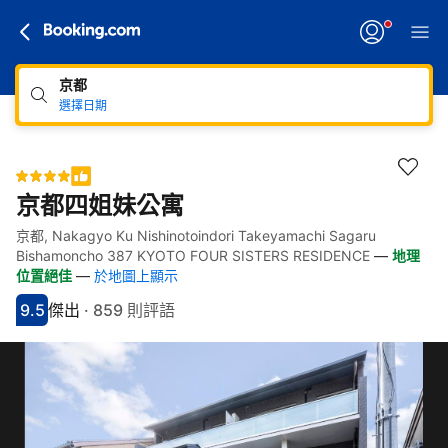
京都
選擇日期
京都四姐妹公寓
京都, Nakagyo Ku Nishinotoindori Takeyamachi Sagaru
快速連結
跳至住宿介紹
跳至熱門設施
跳至客房類型
跳至訂房政策
Bishamoncho 387 KYOTO FOUR SISTERS RESIDENCE
—
地理
位置絕佳
—
於地圖上顯示
9.5
傑出
·
859 則評語
分數9.5分
評比傑出