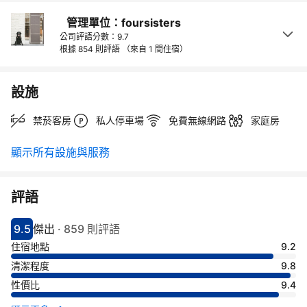
管理單位：foursisters
公司評語分數：9.7
根據 854 則評語
（來自 1 間住宿）
設施
禁菸客房
私人停車場
免費無線網路
家庭房
顯示所有設施與服務
評語
9.5
傑出
·
859 則評語
分數9.5分
評比傑出
住宿地點
9.2
清潔程度
9.8
性價比
9.4