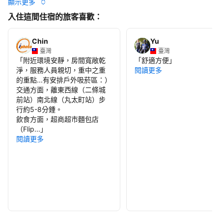
顯示更多
入住這間住宿的旅客喜歡：
Chin
Yu
臺灣
臺灣
「
附近環境安靜，房間寬敞乾
「
舒適方便
」
淨，服務人員親切，重中之重
閱讀更多
的重點...有安排戶外吸菸區：）
交通方面，離東西線（二條城
前站）南北線（丸太町站）步
行約5-8分鍾。
飲食方面，超商超市麵包店
（Flip...
」
閱讀更多