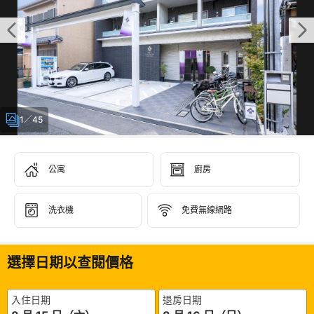
1／45
公寓
廚房
洗衣機
免費無線網路
選擇日期以查閱價格
入住日期
退房日期