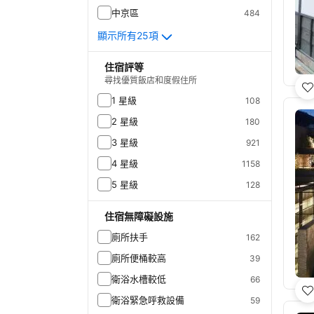
中京區
484
顯示所有25項
住宿評等
尋找優質飯店和度假住所
1 星級
108
2 星級
180
3 星級
921
4 星級
1158
5 星級
128
住宿無障礙設施
廁所扶手
162
廁所便桶較高
39
衛浴水槽較低
66
衛浴緊急呼救設備
59