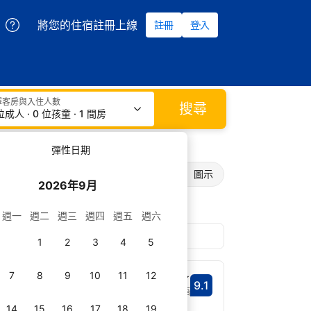
將您的住宿註冊上線
註冊
登入
擇客房與入住人數
搜尋
位成人 · 0 位孩童 · 1 間房
彈性日期
列表
圖示
2026年9月
週一
週二
週三
週四
週五
週六
1
2
3
4
5
7
8
9
10
11
12
好極了
9.1
分數9.1分
1,746 則評語
距中心 1 公里
14
15
16
17
18
19
選擇日期
和日本料理餐廳，距離 JR 丹波口站 8 分鐘