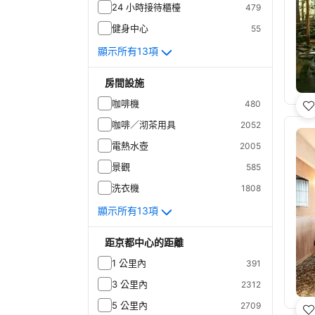
24 小時接待櫃檯
479
健身中心
55
顯示所有13項
房間設施
咖啡機
480
咖啡／沏茶用具
2052
電熱水壺
2005
景觀
585
洗衣機
1808
顯示所有13項
距京都中心的距離
1 公里內
391
3 公里內
2312
5 公里內
2709