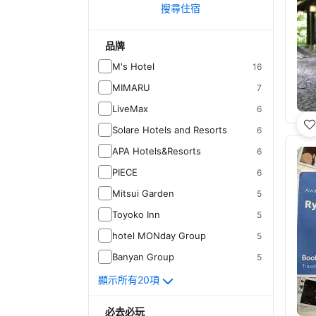
搜尋住宿
品牌
M's Hotel
16
MIMARU
7
LiveMax
6
Solare Hotels and Resorts
6
APA Hotels&Resorts
6
PIECE
6
Mitsui Garden
5
Toyoko Inn
5
hotel MONday Group
5
Banyan Group
5
顯示所有20項
必去必玩