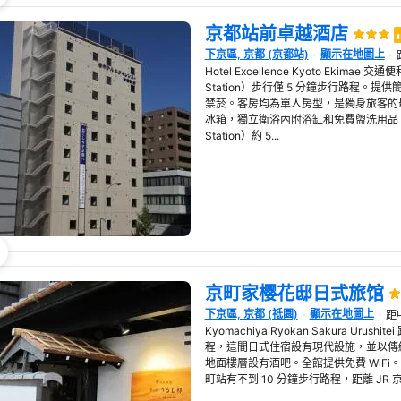
京都站前卓越酒店
下京區, 京都 (京都站)
顯示在地圖上
在新視窗開啟
Hotel Excellence Kyoto Ekimae 
Station）步行僅 5 分鐘步行路程。提供
禁菸。客房均為單人房型，是獨身旅客的
冰箱，獨立衛浴內附浴缸和免費盥洗用品。 搭乘
Station）約 5...
京町家樱花邸日式旅馆
下京區, 京都 (祗園)
顯示在地圖上
距中
在新視窗開啟
Kyomachiya Ryokan Sakura Uru
程，這間日式住宿設有現代設施，並以傳
地面樓層設有酒吧。全館提供免費 WiFi
町站有不到 10 分鐘步行路程，距離 JR 京