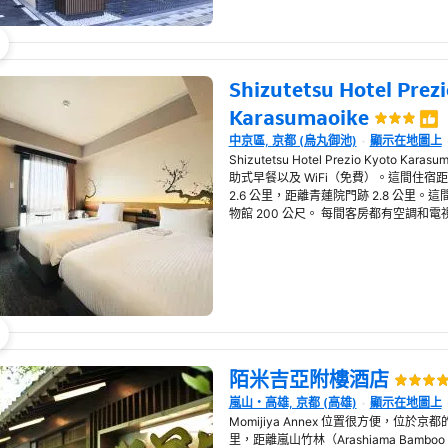
Shizutetsu Hotel Prez
Karasumaoike
中京區, 京都 (烏丸御池)
顯示在地圖上
在新視窗開啟
Shizutetsu Hotel Prezio Kyoto
助式早餐以及 WiFi（免費）。這間住宿距
2.6 公里，距離青蓮院門跡 2.8 公里
物館 200 公尺。 每間客房都有空調和電視。 Shizu
陌米吉亞附樓酒店
嵐山・高雄, 京都 (高雄)
顯示在地圖上
在新視窗開啟
Momijiya Annex 位置很方便，位於
里，距離嵐山竹林（Arashiama Bamboo 