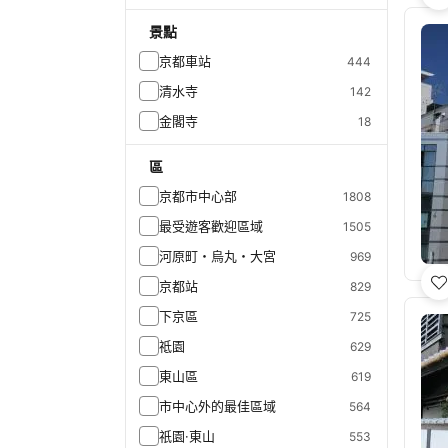
景點
京都車站
444
清水寺
142
金閣寺
18
區
京都市中心部
1808
最受遊客歡迎區域
1505
河原町・烏丸・大宮
969
京都站
829
下京區
725
祗園
629
東山區
619
市中心外的最佳區域
564
祇園·東山
553