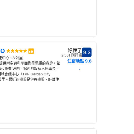
TO
好極了
9.3
分數9.3分
2,551 則評語
距中心 1.8 公里
住宿地點
9.6
都下京區，提供附空調和平面衛星電視的客房。館
和免費 WiFi。館內附設私人停車位。
選擇日期
花園城會議中心（TKP Garden City
.2 公里。最近的機場是伊丹機場，距離住