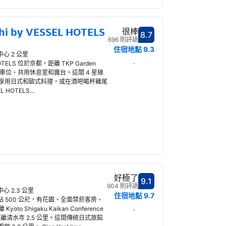
hi by VESSEL HOTELS
很棒
8.7
分數8.7分
696 則評語
住宿地點
9.3
中心 2 公里
選擇日期
L HOTELS 位於京都，距離 TKP Garden
私人停車位、共用休息室和露台。這間 4 星級
享用日式和歐式料理，或在酒吧喝杯雞尾
L HOTELS...
好極了
9.1
分數9.1分
904 則評語
心 2.3 公里
住宿地點
9.7
四條站 500 公尺，有花園、全面禁菸客房、
 Shigaku Kaikan Conference
選擇日期
里，距離清水寺 2.5 公里。這間傳統日式旅館