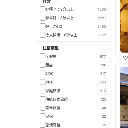
評分
好極了：9分以上
1335
非常好：8分以上
2231
好：7分以上
2460
令人愉悅：6分以上
2512
住宿類型
度假屋
977
飯店
796
公寓
517
Villa
263
家庭旅館
210
傳統日式旅館
125
青年旅館
48
民宿
22
愛情賓館
15