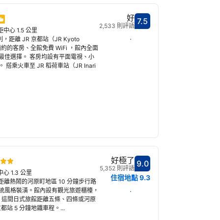
好
7.5
分數7.5分
2,533 則評語
距中心 1.5 公里
選擇日期
交通便利，距離 JR 京都站（JR Kyoto
簡約的客房、全館免費 WiFi ，館內全面
最佳選擇。 客房均設有平面電視、小
火車至 JR 稻荷車站（JR Inari
好極了
9.0
分數9.0分
5,352 則評語
心 1.3 公里
住宿地點
9.3
shitei 距離熱鬧的河原町地區 10 分鐘步行路
統風格裝潢。館內設有觀光旅遊櫃檯，
選擇日期
。 這間日式旅館距離五條、四條或河原
都站 5 分鐘地鐵車程。...