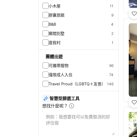
小木屋
11
膠囊旅館
9
B&B
4
鄉間別墅
2
度假村
1
團體出遊
可攜帶寵物
96
僅限成人入住
74
Travel Proud（LGBTQ＋友善）
146
智慧型篩選工具
想找什麼呢？