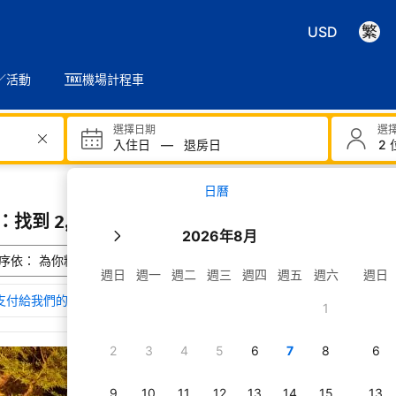
USD
／活動
機場計程車
選擇日期
選
入住日
—
退房日
2 
日曆
找到 2,912 間住宿
2026年8月
序依：
為你精選
週日
週一
週二
週三
週四
週五
週六
週日
支付給我們的費用如何影響其排名
1
覽京都搜尋結果
2
3
4
5
6
7
8
6
湯野宿昭榮旅館
下京區, 京都 (京都站)
顯示在地圖上
在新視窗開啟
9
10
11
12
13
14
15
13
Yuno Yado Shoei 附設公共溫泉浴池