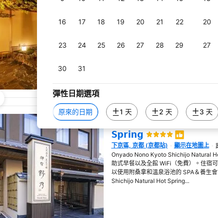
步行路程。客人可提前預訂館內的免費私人
所有空調客房均配備空氣清淨機、平面電
16
17
18
19
20
21
22
20
的住宿體驗，客房也提供吹風機、拖鞋和
自動販賣機，且附設溫泉露天浴池、2...
23
24
25
26
27
28
29
27
30
31
彈性日期選項
原來的日期
1 天
2 天
3 天
Onyado Nono Kyoto Sh
Spring
下京區, 京都 (京都站)
顯示在地圖上
在新視窗開啟
Onyado Nono Kyoto Shichijo Nat
助式早餐以及全館 WiFi（免費）。住
以使用附桑拿和溫泉浴池的 SPA＆養生會館以及
Shichijo Natural Hot Spring...