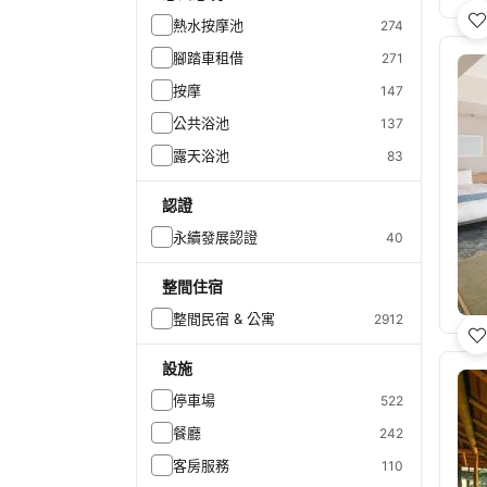
熱水按摩池
274
腳踏車租借
271
按摩
147
公共浴池
137
露天浴池
83
認證
永續發展認證
40
整間住宿
整間民宿 & 公寓
2912
設施
停車場
522
餐廳
242
客房服務
110