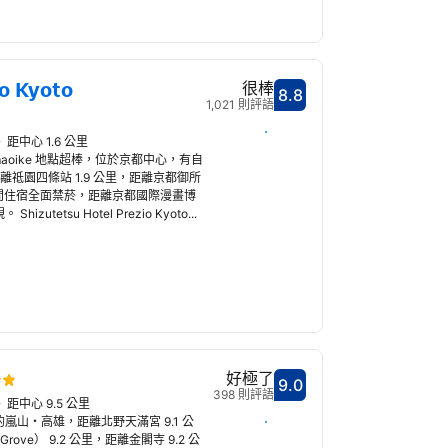
io Kyoto
很棒
8.8
分數8.8分
1,021 則評語
選擇日期
距中心 1.6 公里
 Karasumaoike 地點超棒，位於京都中心，有自
離祗園四條站 1.9 公里，距離京都御所
。這間住宿全面禁菸，距離京都國際漫畫博
tetsu Hotel Prezio Kyoto...
好極了
9.0
分數9.0分
398 則評語
距中心 9.5 公里
選擇日期
京都的嵐山・高雄，距離北野天滿宮 9.1 公
Grove） 9.2 公里，距離金閣寺 9.2 公