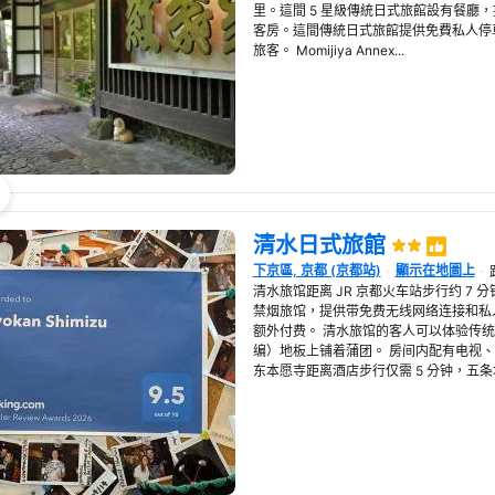
里。這間 5 星級傳統日式旅館設有餐廳，
客房。這間傳統日式旅館提供免費私人停
旅客。 Momijiya Annex...
清水日式旅館
下京區, 京都 (京都站)
顯示在地圖上
在新視窗開啟
清水旅馆距离 JR 京都火车站步行约 7 
禁烟旅馆，提供带免费无线网络连接和私
额外付费。 清水旅馆的客人可以体验传统
编）地板上铺着蒲团。 房间内配有电视、
东本愿寺距离酒店步行仅需 5 分钟，五条地