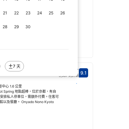
停車位。公共區域提供免費 WiFi。
視、冰箱和電熱水壺。為提供住客舒適
21
22
23
24
25
26
浴衣。 這家日式旅館設有點心吧和飲料
28
29
30
7 天
ichijo Natural Hot
好極了
9.1
分數9.1分
9,587 則評語
選擇日期
距中心 1.6 公里
ural Hot Spring 地點超棒，位於京都，有自
宿可安排私人停車位，需額外付費。住客可
餐廳。 Onyado Nono Kyoto