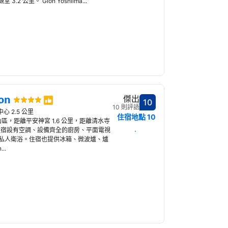
 公里。 Gion Yoshiima...
on
傑出
10
分數10分
10 則評語
心 2.5 公里
住宿地點
10
京都的東山區，距離平安神宮 1.6 公里，距離清水寺
。 住宿設有空調、設備齊全的廚房、平面電視
選擇日期
私人衛浴。住宿也提供冰箱、微波爐、爐
..