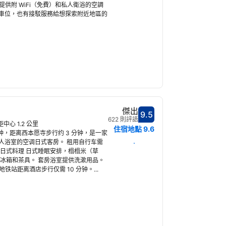
提供附 WiFi（免費）和私人衛浴的空調
車位，也有接駁服務給想探索附近地區的
傑出
9.5
分數9.5分
622 則評語
距中心 1.2 公里
住宿地點
9.6
分钟，距离西本愿寺步行约 3 分钟，是一家
人浴室的空调日式客房。 租用自行车需
選擇日期
日式料理 日式睡眠安排，榻榻米（草
冰箱和茶具。 套房浴室提供洗漱用品。
铁站距离酒店步行仅需 10 分钟。...