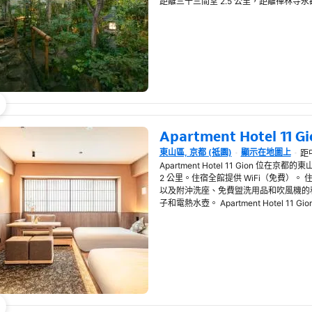
距離三十三間堂 2.5 公里，距離禪林寺永觀堂 3.2
Apartment Hotel 11 Gi
東山區, 京都 (祗園)
顯示在地圖上
距中
在新視窗開啟
Apartment Hotel 11 Gion 位在
2 公里。住宿全館提供 WiFi（免費）
以及附沖洗座、免費盥洗用品和吹風機的
子和電熱水壺。 Apartment Hotel 11 Gion.