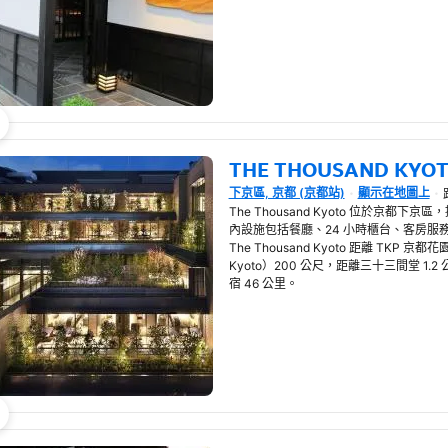
THE THOUSAND KYO
下京區, 京都 (京都站)
顯示在地圖上
在新視窗開啟
The Thousand Kyoto 位於京
內設施包括餐廳、24 小時櫃台、客房服務
The Thousand Kyoto 距離 TKP 京都
Kyoto）200 公尺，距離三十三間堂 1
宿 46 公里。