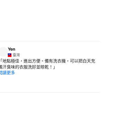
Yen
Lole
臺灣
臺灣
「
地點極佳，進出方便。備有洗衣機，可以把白天充
「
乾淨、設
閱讀更多
滿汗臭味的衣服洗好並晾乾！
」
閱讀更多