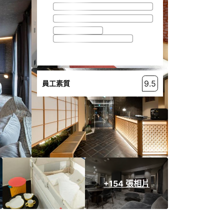
9.5
員工素質
+154 張相片