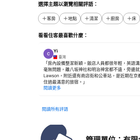
選擇主題以瀏覽相關評語：
客房
地點
清潔
廚房
床
看看住客最喜歡什麼：
Yi
臺灣
「
房內設備整潔新穎，飯店人員都很年輕，英語溝
毫無問題，離八坂神社和明治神宮都不遠，旁邊就
Lawson，附近還有商店街和公車站，是近期在京
住過最滿意的旅宿。
」
閱讀更多
閱讀所有評語
管理單位：有限