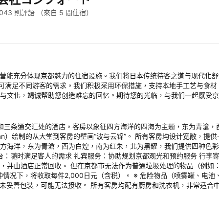
,043 則評語
（來自 5 間住宿）
直致力于运营能充分体现京都魅力的住宿设施。我们将日本传统待客之道与现代
可满足不同游客的需求。我们积极采用环保措施，支持本地手工艺与食材
史与文化，竭诚帮助您创造难忘的回忆。期待您的光临，与我们一起感受
道和三条通交汇处的酒店。客房以象征四方海洋的四海为主题，东为青滄，
yan）绘制的从大堂到客房的壁画“波与云锦”。 所有客房均设计宽敞，
四方海洋，东为青滄，西为白煌，南为红朱，北为黑耀，我们提供四种色
前台：随时满足客人的需求 礼宾服务：协助规划京都观光和预约服务 行李
内，并由酒店正常回收。 但在京都市无法作为普通垃圾处理的物品（例如
种情况下，将收取每件2,000日元（含税）。 ※ 危险物品（喷雾罐、
如未妥善包装，可能无法接收。 所有客房均配有厨房和洗衣机，非常适合