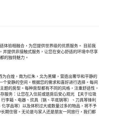
化舒适体验相融合，为您提供世界级的优质服务。 目前我
，并提供非接触式服务，让您在安心舒适的环境中尽享
京都的独特魅力。
西为白煌，南为红朱，北为黑耀，营造出奢华和平静的
提供一个安静的空间。根据您的需求和喜好进行选择。每间
彩主题的房型。每种房型都有不同的风格，注重舒适性，
寄存服务：让您在入住前或退房后安心观光 【关于垃圾
：行李箱、电器、炊具〔锅、平底锅等〕、刀具等锋利
电池、化学品等）以及体积过大或数量过多的物品，将不予
中长期住宿。无论是与家人还是朋友一同旅行，我们都