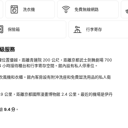
STAY 
gumichi
洗衣機
免費無線網路
。
保險箱
行李寄存
世界級服務
山區，地理位置優越，距離青蓮院 200 公尺，距離京都武士劍舞劇場 700 
 24 小時接待櫃台和行李寄存空間。館內設有私人停車位。

吹風機和衣櫃。館內客房設有附沖洗座和免費盥洗用品的私人衛
永觀堂）1.9 公里，距離京都國際漫畫博物館 2.4 公里。最近的機場是伊丹
驗
9.4 分
。