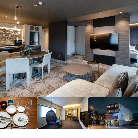
4/10！
分
）
EL 