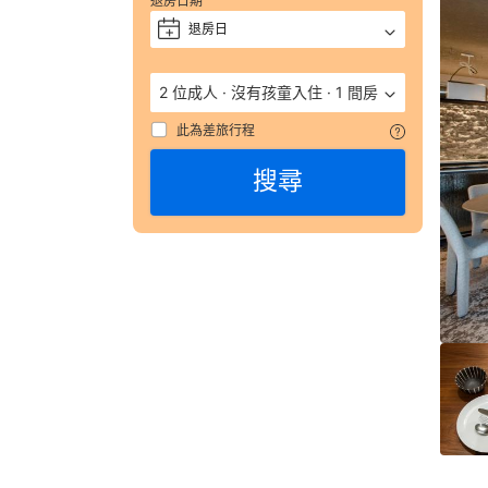
退房日期
獲
評 
退房日
+
9.
（
2 位成人
·
沒有孩童入住
·
1 間房
數
彙
此為差旅行程
整
搜尋
793
則
評
語
由
顧
客
於
實
際
入
住
HOT