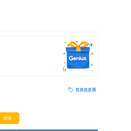
買貴退差價
搜尋