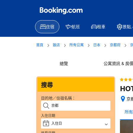
住宿
航班
租車
景點
首頁
飯店
所有公寓
日本
京都府
總覽
公寓資訊 & 房
搜尋
HOT
目的地／住宿名稱：
京都
位
置
所有
入住日期
絕
佳
入住日
+
—