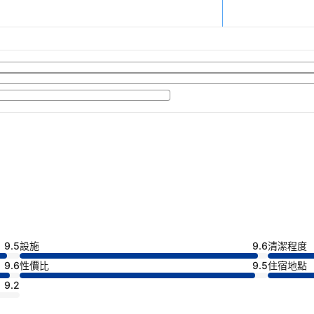
9.5
設施
9.6
清潔程度
9.6
性價比
9.5
住宿地點
9.2