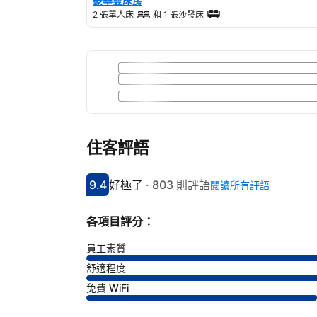
豪華雙床房
2 張單人床
和
1 張沙發床
住客評語
9.4
好極了
·
803 則評語
閱讀所有評語
分數9.4分
評比好極了
各項目評分：
員工素質
舒適程度
免費 WiFi