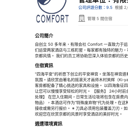
公司評語分數：9.5
根據 2
管理 5 間住宿
公司簡介
自创立 50 多年来，有限会社 Comfort 一
们运营两家酒店与三栋町屋，每家都有独特的魅力，
京都风情。 我们的员工将协助您深入体验京都的历
住宿資訊
"四海平安"的祈愿下创立的平安神宫。坐落在神宫
氛围。请欣赏由著名的摇滚天才画师木村英辉（Ki-
客房都配备了精心挑选的家具和设施。 以四海象征
让您可以慢慢享受轻松的时光。 【服务】 24小时
处理】 在您入住期间，日常生活垃圾将包含在房费
物品），本酒店可作为“特殊废弃物”代为处理。在这
接收或需另行报价。 ※ 刀具必须用包装覆盖刀刃，
欢迎您在欣赏京都的风景时享受酒店的美好时光。
週遭環境資訊