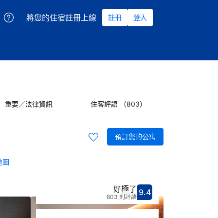
將您的住宿註冊上線
註冊
登入
重要／法律資訊
住客評語 （803）
預訂您的公寓
地圖
好極了
9.4
分數9.4分
評比好極了
803 則評語