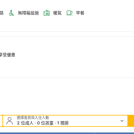
路
無障礙設施
暖氣
早餐
即享受優惠
選擇客房與入住人數
2 位成人 · 0 位孩童 · 1 間房