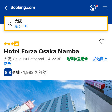
大阪
選擇日期
Hotel Forza Osaka Namba
大阪, Chuo-ku Dotonbori 1-4-22 3F
—
地理位置絕佳
—
於地圖上
快速連結
跳至住宿介紹
跳至熱門設施
跳至客房類型
跳至訂房政策
顯示
8.8
很棒
·
1,982 則評語
分數8.8分
評比很棒