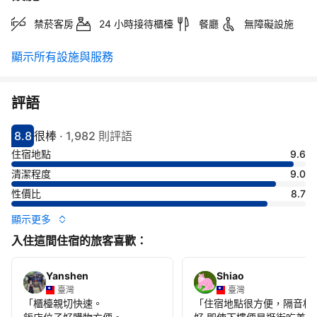
禁菸客房
24 小時接待櫃檯
餐廳
無障礙設施
顯示所有設施與服務
評語
8.8
很棒
·
1,982 則評語
分數8.8分
評比很棒
住宿地點
9.6
清潔程度
9.0
性價比
8.7
顯示更多
入住這間住宿的旅客喜歡：
Yanshen
Shiao
臺灣
臺灣
「
櫃檯親切快速。
「
住宿地點很方便，隔音相