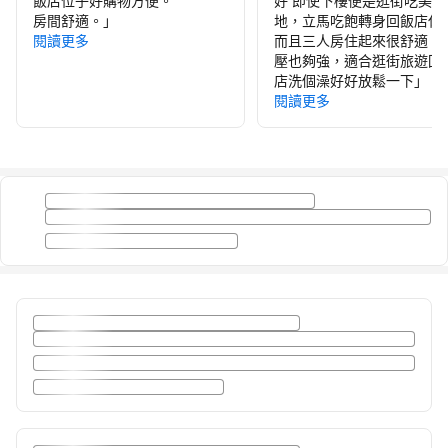
飯店位子好購物方便。
好 即使下樓便是逛街吃美食
房間舒適。
」
地，立馬吃飽轉身回飯店休
閱讀更多
而且三人房住起來很舒適，
壓也夠強，適合逛街旅遊回
店洗個澡好好放鬆一下
」
閱讀更多