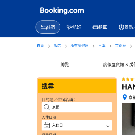
住宿
航班
租車
景點
首頁
飯店
所有度假屋
日本
京都府
總覽
度假屋資訊 & 房
HAN
搜尋
京都
目的地／住宿名稱：
位
置
絕
入住日期
佳
入住日
+
—
獲