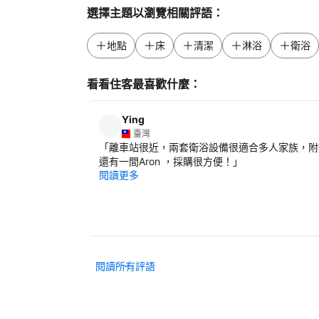
選擇主題以瀏覽相關評語：
地點
床
清潔
淋浴
衛浴
看看住客最喜歡什麼：
Ying
臺灣
「
離車站很近，兩套衛浴設備很適合多人家族，附
還有一間Aron ，採購很方便！
」
閱讀更多
閱讀所有評語