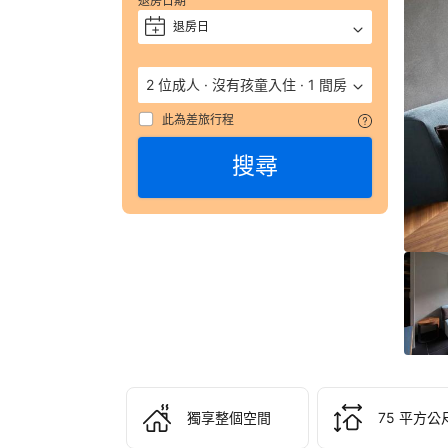
退房日期
評 
退房日
+
9.
（
數
2 位成人
·
沒有孩童入住
·
1 間房
彙
整
此為差旅行程
搜尋
84
則
評
語
由
顧
客
於
實
際
入
住
獨享整個空間
75 平方公
HA
KY