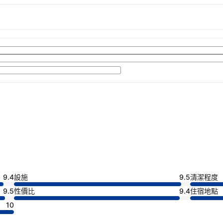
9.4
設施
9.5
清潔程度
9.5
性價比
9.4
住宿地點
10