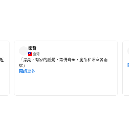
家賢
臺灣
近
「
漂亮，有家的感覺，設備齊全，廁所和浴室各兩
家
」
閱讀更多