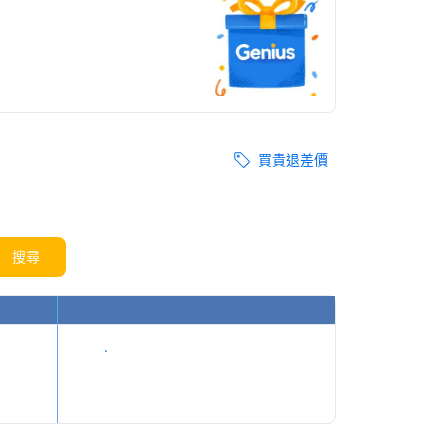
買貴退差價
搜尋
顯示價格