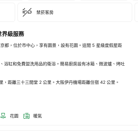
hijoguchi
禁菸客房
。
i的世界級服務
置便利，位於京都，位於市中心，享有園景，設有花園。這間 5 星級度假屋距
浴設施、浴缸和免費盥洗用品的衛浴。簡易廚房設有冰箱、微波爐、烤吐
站 1.1 公里，距離三十三間堂 2 公里。大阪伊丹機場距離住宿 42 公里。
花園
暖氣