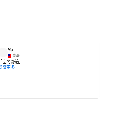
Yu
Jessie
臺灣
臺灣
「
空間舒適
」
「
位置好，
閱讀更多
便。房間也
閱讀更多