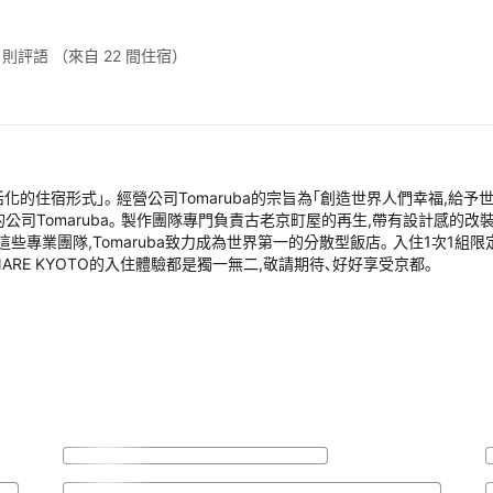
7 則評語
（來自 22 間住宿）
生活化的住宿形式｣｡ 經營公司Tomaruba的宗旨為｢創造世界人們幸福,
公司Tomaruba｡ 製作團隊專門負責古老京町屋的再生,帶有設計感的改
專業團隊,Tomaruba致力成為世界第一的分散型飯店｡ 入住1次1組
ARE KYOTO的入住體驗都是獨一無二,敬請期待､好好享受京都｡