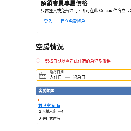
解鎖會員專屬價格
只需登入或免費註冊，即可在此 Genius 住宿立
登入
建立免費帳戶
空房情況
選擇日期以查看此住宿的房況及價格
選擇日期
入住日
—
退房日
客房類型
雙臥室 Villa
2 張雙人床
3 張日式床舖