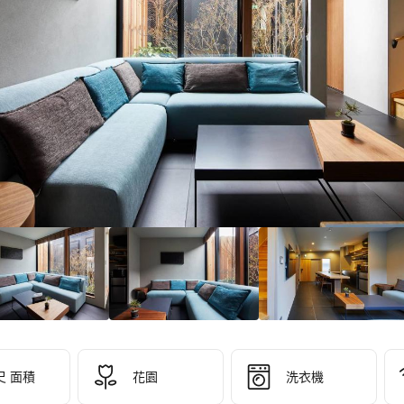
6/10！
分
）
尺 面積
花園
洗衣機
NARE 
OTO 