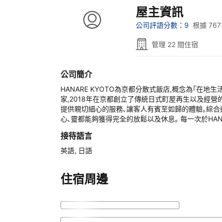
屋主資訊
公司評語分數：9
根據 76
管理 22 間住宿
公司簡介
HANARE KYOTO為京都分散式飯店,概念為｢在地
家,2018年在京都創立了傳統日式町屋再生以及經營的
提供親切細心的服務､讓客人有賓至如歸的體驗｡綜合這些
心､靈都能夠獲得完全的放鬆以及休息｡ 每一次於HAN
接待語言
英語
,
日語
住宿周邊