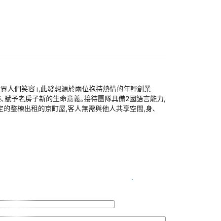
給予世界人們笑容｣,此發想源於兩位抱持熱情的年輕創業
裝､賦予老房子新的生命意義｡接待團隊具備2國語言能力,
限定的整棟出租的京町屋,客人無需與他人共享空間,身､
查看客房供應情況