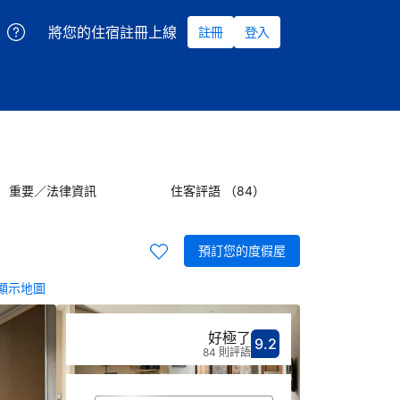
將您的住宿註冊上線
註冊
登入
重要／法律資訊
住客評語 （84）
預訂您的度假屋
顯示地圖
好極了
9.2
分數9.2分
評比好極了
84 則評語