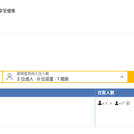
即享受優惠
選擇客房與入住人數
2 位成人 · 0 位孩童 · 1 間房
住客人數
×
7
+
×
7