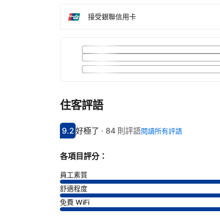
接受銀聯信用卡
住客評語
9.2
好極了
·
84 則評語
閱讀所有評語
分數9.2分
評比好極了
各項目評分：
員工素質
舒適程度
免費 WiFi