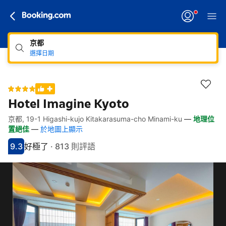
京都
選擇日期
Hotel Imagine Kyoto
京都, 19-1 Higashi-kujo Kitakarasuma-cho Minami-ku
—
地理位
快速連結
跳至住宿介紹
跳至熱門設施
跳至客房類型
跳至訂房政策
置絕佳
—
於地圖上顯示
9.3
好極了
·
813 則評語
分數9.3分
評比好極了