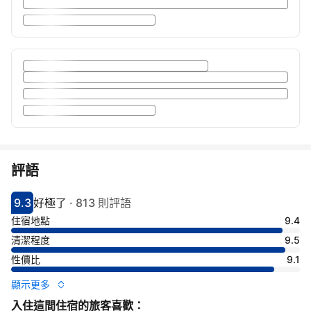
評語
9.3
好極了
·
813 則評語
分數9.3分
評比好極了
住宿地點
9.4
清潔程度
9.5
性價比
9.1
顯示更多
入住這間住宿的旅客喜歡：