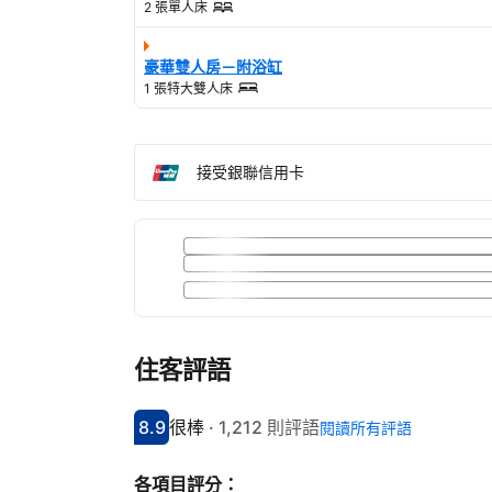
2 張單人床
豪華雙人房－附浴缸
1 張特大雙人床
接受銀聯信用卡
住客評語
8.9
很棒
·
1,212 則評語
閱讀所有評語
分數8.9分
評比很棒
各項目評分：