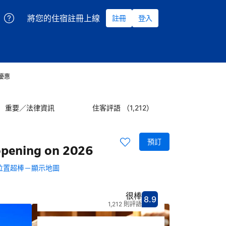
將您的住宿註冊上線
註冊
登入
）優惠
重要／法律資訊
住客評語 （1,212）
預訂
opening on 2026
位置超棒－顯示地圖
很棒
8.9
分數8.9分
評比很棒
1,212 則評語