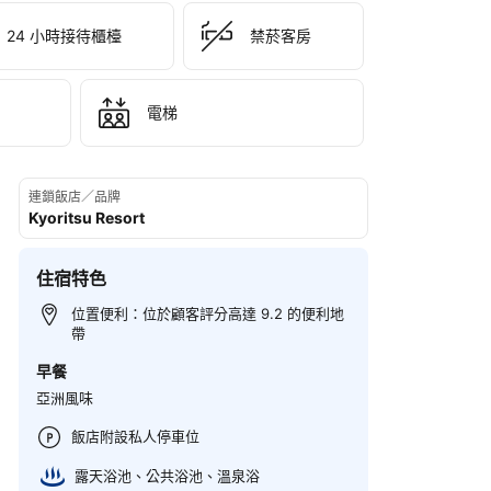
24 小時接待櫃檯
禁菸客房
電梯
連鎖飯店／品牌
Kyoritsu Resort
住宿特色
位置便利：位於顧客評分高達 9.2 的便利地
帶
早餐
亞洲風味
飯店附設私人停車位
露天浴池、​公共浴池、​溫泉浴