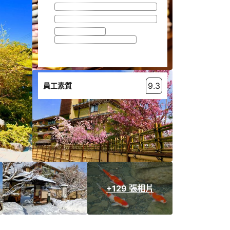
9.3
員工素質
+129 張相片