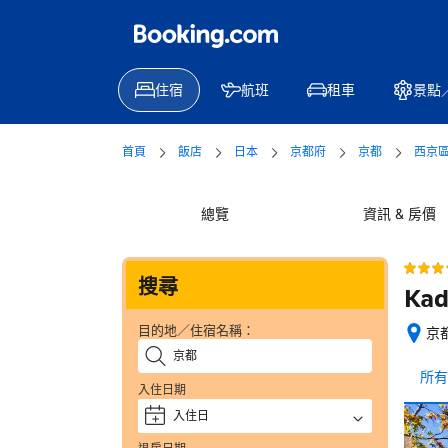
住宿
航班
租車
景點
首頁
飯店
日本
京都府
京都
西京
總覽
資訊 & 房價
搜尋
Kad
目的地／住宿名稱：
京都
位
置
所有
入住日期
絕
佳
入住日
+
—