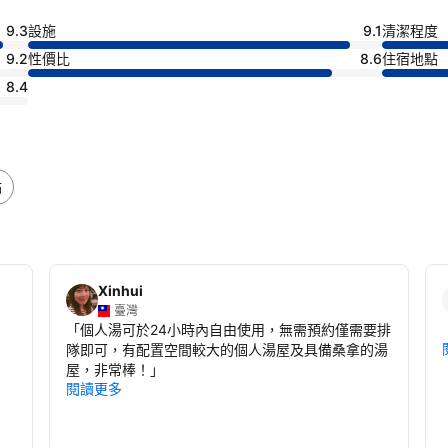
9.3
設施
9.1
清潔程度
9.2
性價比
8.6
住宿地點
8.4
點
Xinhui
臺灣
「
個人湯可於24小時內自由使用，無需預約僅需要排
隊即可，有配置空間較大的個人湯屋及具備桑拿的湯
屋，非常棒！
」
閱讀更多