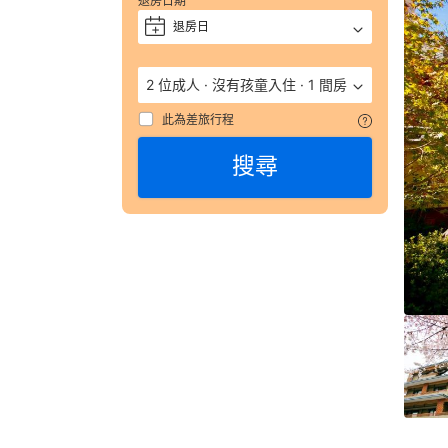
退房日期
獲
評 
退房日
+
9.
（
2 位成人
·
沒有孩童入住
·
1 間房
數
彙
此為差旅行程
整
搜尋
120
則
評
語
由
顧
客
於
實
際
入
住
Kad