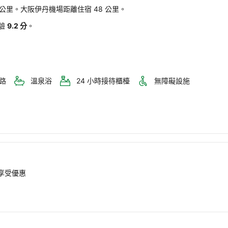
2 公里。大阪伊丹機場距離住宿 48 公里。
驗
9.2 分
。
路
溫泉浴
24 小時接待櫃檯
無障礙設施
即享受優惠