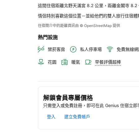
這間住宿距離北野天滿宮 8.2 公里，距離金閣寺 8.
情侶特別喜歡這個位置－並給他們的雙人旅行住宿體
住宿簡介中的距離資訊由 © OpenStreetMap 提供
熱門設施
禁菸客房
私人停車場
免費無線網
花園
暖氣
早餐評價超棒
解鎖會員專屬價格
只需登入或免費註冊，即可在此 Genius 住宿立
登入
建立免費帳戶