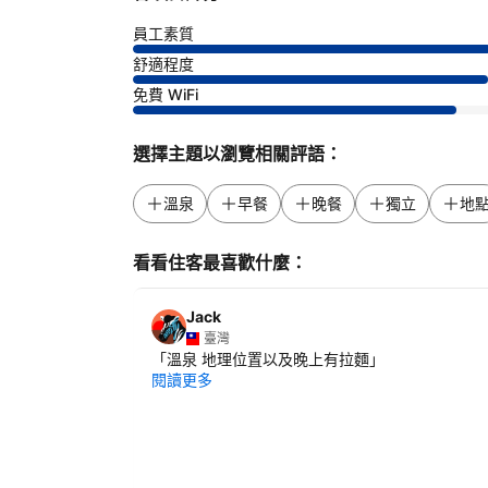
員工素質
舒適程度
免費 WiFi
選擇主題以瀏覽相關評語：
溫泉
早餐
晚餐
獨立
地
看看住客最喜歡什麼：
Jack
臺灣
「
溫泉 地理位置以及晚上有拉麵
」
閱讀更多