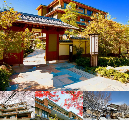
2/10！
分
3
）
ensho, 