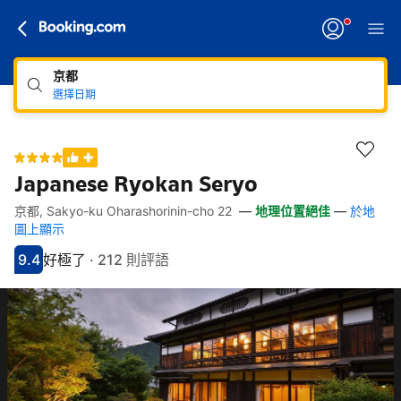
京都
選擇日期
Japanese Ryokan Seryo
京都, Sakyo-ku Oharashorinin-cho 22
—
地理位置絕佳
—
於地
快速連結
跳至住宿介紹
跳至熱門設施
跳至客房類型
跳至訂房政策
圖上顯示
9.4
好極了
·
212 則評語
分數9.4分
評比好極了