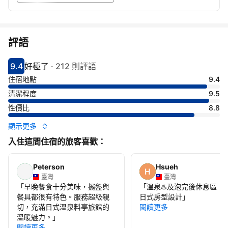
評語
9.4
好極了
·
212 則評語
分數9.4分
評比好極了
住宿地點
9.4
清潔程度
9.5
性價比
8.8
顯示更多
入住這間住宿的旅客喜歡：
Peterson
Hsueh
臺灣
臺灣
「
早晚餐食十分美味，擺盤與
「
溫泉♨️及泡完後休息區
餐具都很有特色。服務超級親
日式房型設計
」
切，充滿日式溫泉料亭旅館的
閱讀更多
溫暖魅力。
」
閱讀更多