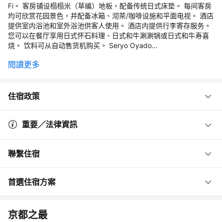
Fi。 客房铺设榻榻米（草编）地板，配备传统日式床垫。 每间客房
均可欣赏花园景色，并配备冰箱、沏茶/咖啡设施和平面电视。 酒店
提供室内浴池和室外浴池供客人使用。 酒店内提供行李寄存服务。
您可以在餐厅享用日式怀石料理、日式和牛涮涮锅或日式和牛寿喜
烧。 饮料可从自动售货机购买。 Seryo Oyado...
閱讀更多
住宿政策
重要／法律資訊
聯繫住宿
首選住宿方案
京都之最