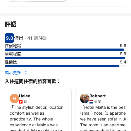
評語
9.8
傑出
·
41 則評語
分數9.8分
評比傑出
住宿地點
9.8
清潔程度
9.9
性價比
9.4
顯示更多
入住這間住宿的旅客喜歡：
Helen
Robbert
瑞士
荷蘭
「
The stylish decor, location,
「
Hotel Malta is the best
comfort as well as
(small) hotel (3 apartment
practicality. The whole
we have seen sofar in Jap
experience at Malda was
The room is an apartment
wonderful. We would like to
and every detail is beautifu