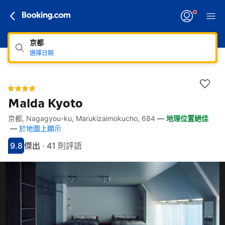
京都
選擇日期
Malda Kyoto
京都, Nagagyou-ku, Marukizaimokucho, 684
—
地理位置絕佳
快速連結
跳至住宿介紹
跳至熱門設施
跳至客房類型
跳至訂房政策
—
於地圖上顯示
9.8
傑出
·
41 則評語
分數9.8分
評比傑出