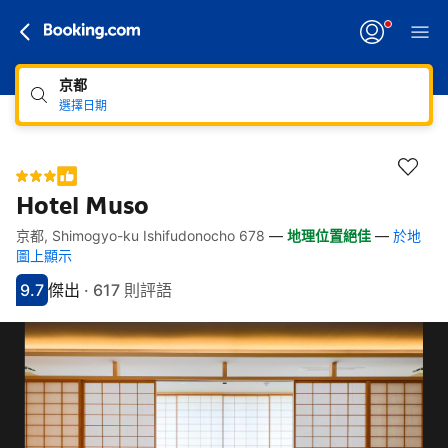
京都
選擇日期
Hotel Muso
京都, Shimogyo-ku Ishifudonocho 678
—
地理位置絕佳
—
於地
快速連結
跳至住宿介紹
跳至熱門設施
跳至客房類型
跳至訂房政策
圖上顯示
9.7
傑出
·
617 則評語
分數9.7分
評比傑出