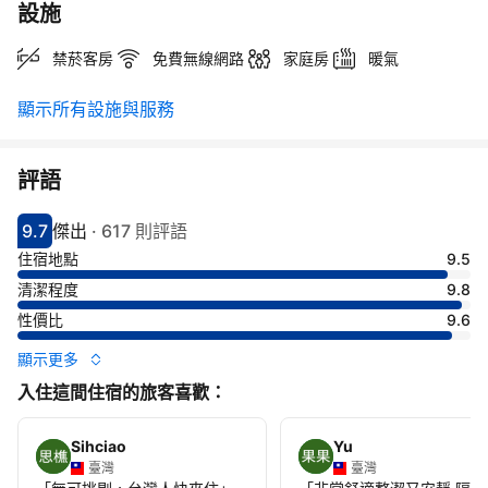
設施
禁菸客房
免費無線網路
家庭房
暖氣
顯示所有設施與服務
評語
9.7
傑出
·
617 則評語
分數9.7分
評比傑出
住宿地點
9.5
清潔程度
9.8
性價比
9.6
顯示更多
入住這間住宿的旅客喜歡：
Sihciao
Yu
臺灣
臺灣