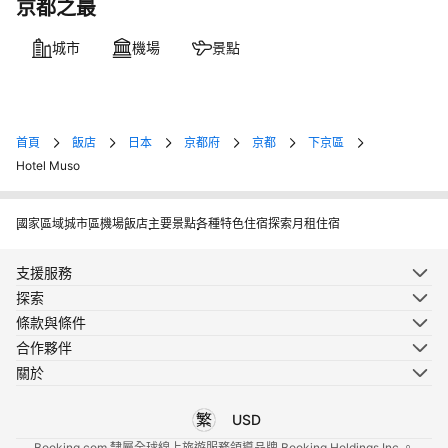
京都之最
城市
機場
景點
首頁
飯店
日本
京都府
京都
下京區
Hotel Muso
國家
區域
城市
區
機場
飯店
主要景點
各種特色住宿
探索月租住宿
支援服務
探索
條款與條件
合作夥伴
關於
USD
選擇您使用的語言
選擇您使用的貨幣
Booking.com 隸屬全球線上旅遊服務領導品牌 Booking Holdings Inc.。