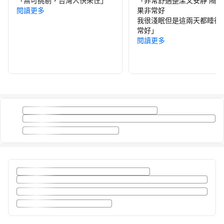
「
無可挑剔，台灣人快來住
」
「
非常舒適整潔又安靜 隔音
閱讀更多
果非常好
我很淺眠但是這兩天都睡得
常好
」
閱讀更多