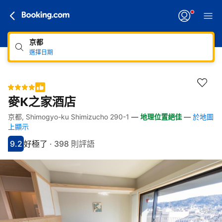
京都
選擇日期
麥K之家酒店
京都, Shimogyo-ku Shimizucho 290-1
—
地理位置絕佳
—
於地圖
快速連結
跳至住宿介紹
跳至熱門設施
跳至客房類型
跳至訂房政策
上顯示
9.2
好極了
·
398 則評語
分數9.2分
評比好極了