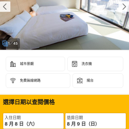
1／45
城市景觀
洗衣機
免費無線網路
陽台
選擇日期以查閱價格
入住日期
退房日期
8 月 8 日（六）
8 月 9 日（日）