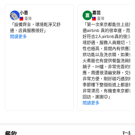
小恩
嘉芸
嘉
臺灣
臺灣
「
設備齊全，環境乾淨又舒
「
第一次來京都能住上這麼
適、店員服務很好
」
適airbnb 真的很幸運，而
閱讀更多
好符合2人airbnb真的很少
境舒適、服務人員親切、安
性也極高，房間內有供應洗
烘功能以及洗衣精，如果有
火煮飯也有提供餐盤洗碗精
鍋子、IH爐，非常完善的供
應，周遭很清幽安靜，交通
非常方便，剛好碰巧遇到櫻
季節樓下整個街道上都是櫻
非常漂亮，有機會來京都會
回訪，謝謝😊
」
閱讀更多
餐飲