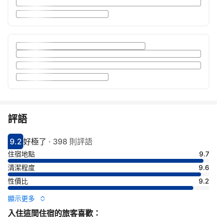
評語
9.2
好極了
·
398 則評語
分數9.2分
評比好極了
住宿地點
9.7
清潔程度
9.6
性價比
9.2
顯示更多
入住這間住宿的旅客喜歡：