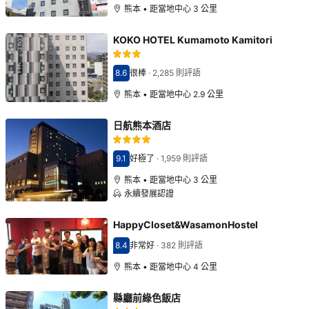
熊本 • 距當地中心 3 公里
KOKO HOTEL Kumamoto Kamitori
8.6
很棒
·
2,285 則評語
分數8.6分
熊本 • 距當地中心 2.9 公里
日航熊本酒店
9.1
好極了
·
1,959 則評語
分數9.1分
熊本 • 距當地中心 3 公里
永續發展認證
HappyCloset&WasamonHostel
8.4
非常好
·
382 則評語
分數8.4分
熊本 • 距當地中心 4 公里
縣廳前綠色飯店