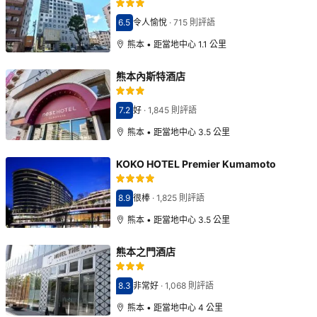
6.5
令人愉悅
·
715 則評語
分數6.5分
熊本 • 距當地中心 1.1 公里
熊本內斯特酒店
7.2
好
·
1,845 則評語
分數7.2分
熊本 • 距當地中心 3.5 公里
KOKO HOTEL Premier Kumamoto
8.9
很棒
·
1,825 則評語
分數8.9分
熊本 • 距當地中心 3.5 公里
熊本之門酒店
8.3
非常好
·
1,068 則評語
分數8.3分
熊本 • 距當地中心 4 公里