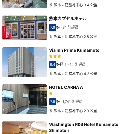
熊本 • 距當地中心 3.4 公里
熊本カプセルホテル
7.9
好
·
31 則評語
分數7.9分
熊本 • 距當地中心 2.8 公里
Via Inn Prime Kumamoto
9.4
好極了
·
14 則評語
分數9.4分
熊本 • 距當地中心 4.2 公里
HOTEL CARNA A
7.5
好
·
1,741 則評語
分數7.5分
熊本 • 距當地中心 2.9 公里
Washington R&B Hotel Kumamoto
Shimotori