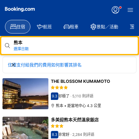
住宿
航班
租車
景點／活動
熊本
選擇日期
住宿支付給我們的費用如何影響其排名
THE BLOSSOM KUMAMOTO
9.3
好極了
·
5,110 則評語
分數9.3分
熊本 • 距當地中心 4.3 公里
多美迎熊本天然溫泉飯店
8.3
非常好
·
2,284 則評語
分數8.3分