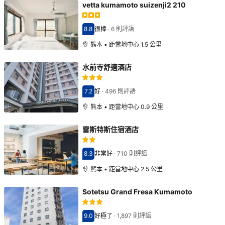
vetta kumamoto suizenji2 210
8.8
很棒
·
6 則評語
分數8.8分
熊本 • 距當地中心 1.5 公里
水前寺舒適酒店
7.2
好
·
496 則評語
分數7.2分
熊本 • 距當地中心 0.9 公里
雷斯特斯住宿酒店
8.3
非常好
·
710 則評語
分數8.3分
熊本 • 距當地中心 2.5 公里
Sotetsu Grand Fresa Kumamoto
9.0
好極了
·
1,897 則評語
分數9.0分