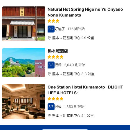
Natural Hot Spring Higo no Yu Onyado
Nono Kumamoto
9.2
好極了
·
176 則評語
分數9.2分
熊本 • 距當地中心 2.9 公里
熊本城酒店
8.8
很棒
·
2,040 則評語
分數8.8分
熊本 • 距當地中心 3.3 公里
One Station Hotel Kumamoto -DLIGHT
LIFE & HOTELS-
8.7
很棒
·
1,353 則評語
分數8.7分
熊本 • 距當地中心 4.1 公里