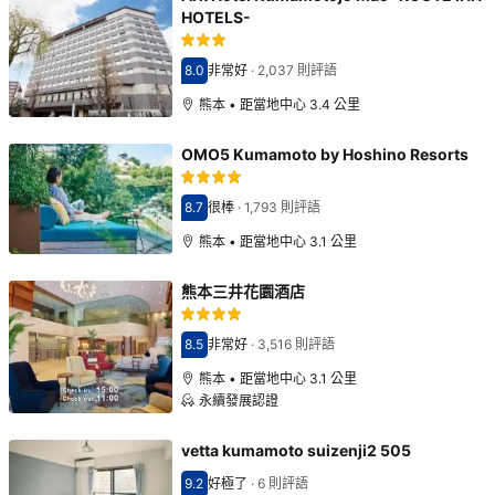
HOTELS-
8.0
非常好
·
2,037 則評語
分數8.0分
熊本 • 距當地中心 3.4 公里
OMO5 Kumamoto by Hoshino Resorts
8.7
很棒
·
1,793 則評語
分數8.7分
熊本 • 距當地中心 3.1 公里
熊本三井花園酒店
8.5
非常好
·
3,516 則評語
分數8.5分
熊本 • 距當地中心 3.1 公里
永續發展認證
vetta kumamoto suizenji2 505
9.2
好極了
·
6 則評語
分數9.2分