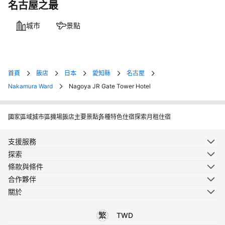
名古屋之最
城市
景點
首頁
飯店
日本
愛知縣
名古屋
Nakamura Ward
Nagoya JR Gate Tower Hotel
國家
區域
城市
區
機場
飯店
主要景點
各種特色住宿
探索月租住宿
支援服務
探索
條款與條件
合作夥伴
關於
TWD
選擇您使用的語言
選擇您使用的貨幣