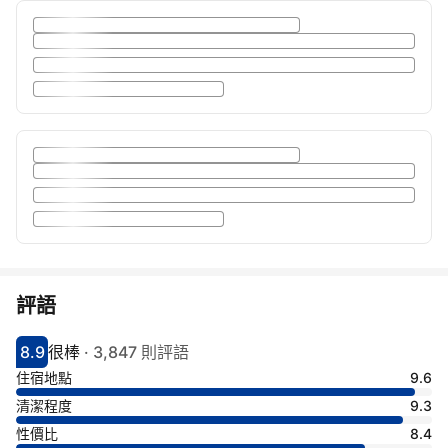
評語
8.9
很棒
·
3,847 則評語
分數8.9分
評比很棒
住宿地點
9.6
清潔程度
9.3
性價比
8.4