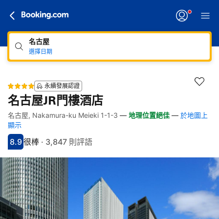
名古屋
選擇日期
永續發展認證
名古屋JR門樓酒店
名古屋, Nakamura-ku Meieki 1-1-3
—
地理位置絕佳
—
於地圖上
快速連結
跳至住宿介紹
跳至熱門設施
跳至客房類型
跳至訂房政策
顯示
8.9
很棒
·
3,847 則評語
分數8.9分
評比很棒