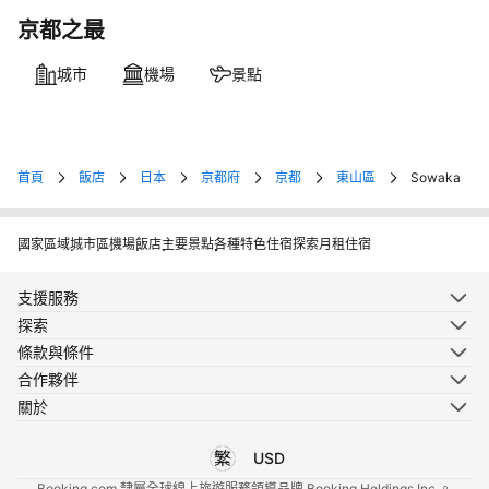
京都之最
城市
機場
景點
首頁
飯店
日本
京都府
京都
東山區
Sowaka
國家
區域
城市
區
機場
飯店
主要景點
各種特色住宿
探索月租住宿
支援服務
探索
條款與條件
合作夥伴
關於
USD
選擇您使用的語言
選擇您使用的貨幣
Booking.com 隸屬全球線上旅遊服務領導品牌 Booking Holdings Inc.。