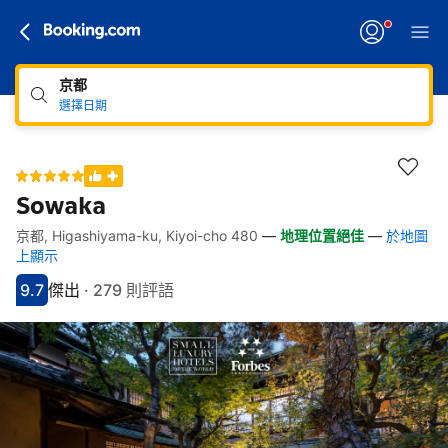
京都
選擇日期
Sowaka
京都, Higashiyama-ku, Kiyoi-cho 480
—
地理位置絕佳
—
於地圖
快速連結
跳至住宿介紹
跳至熱門設施
跳至客房類型
跳至訂房政策
上顯示
9.7
傑出
·
279 則評語
分數9.7分
評比傑出