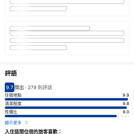
評語
9.7
傑出
·
279 則評語
分數9.7分
評比傑出
住宿地點
9.9
清潔程度
9.8
性價比
9.0
顯示更多
入住這間住宿的旅客喜歡：