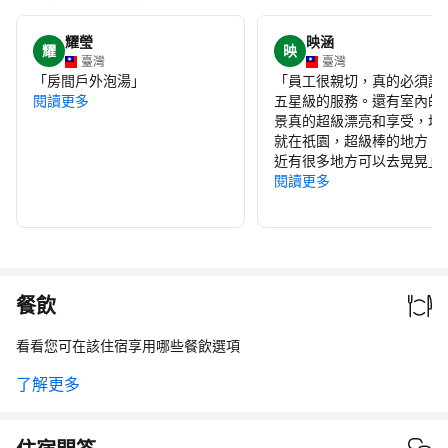
耀瑩
映涵
耀
映
臺灣
臺灣
「
房間戶外泡湯
」
「
員工很親切，真的必須說
閱讀更多
五星級的服務。還有室內的
景真的超級漂亮和享受，地
就在祇園，超級棒的地方，
近有很多地方可以去晃晃
」
閱讀更多
餐飲
看看您可在該住宿享用哪些餐飲選項
了解更多