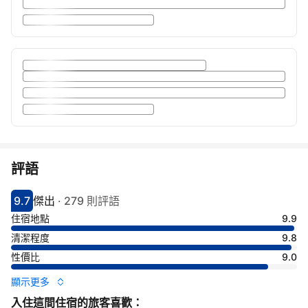
評語
9.7
傑出
·
279 則評語
分數9.7分
評比傑出
住宿地點
9.9
清潔程度
9.8
性價比
9.0
顯示更多
入住這間住宿的旅客喜歡：