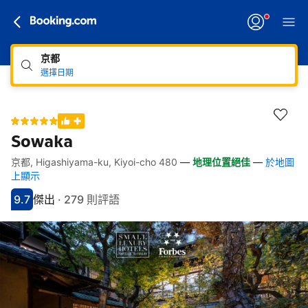
京都
選擇日期
Sowaka
京都, Higashiyama-ku, Kiyoi-cho 480
—
地理位置絕佳
—
於地圖
快速連結
跳至住宿介紹
跳至熱門設施
跳至客房類型
跳至訂房政策
上顯示
9.7
傑出
·
279 則評語
分數9.7分
評比傑出