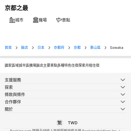
京都之最
城市
機場
景點
首頁
飯店
日本
京都府
京都
東山區
Sowaka
國家
區域
城市
區
機場
飯店
主要景點
各種特色住宿
探索月租住宿
支援服務
探索
條款與條件
合作夥伴
關於
TWD
選擇您使用的語言
選擇您使用的貨幣
Booking.com 隸屬全球線上旅遊服務領導品牌 Booking Holdings Inc.。