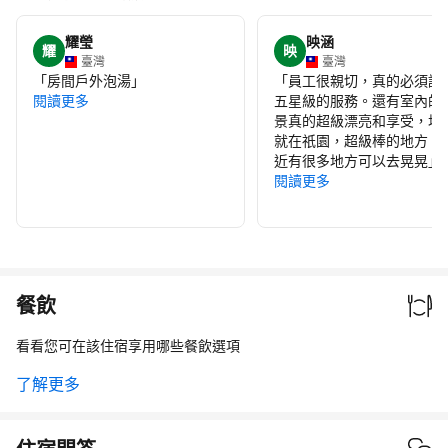
耀瑩
映涵
耀
映
臺灣
臺灣
「
房間戶外泡湯
」
「
員工很親切，真的必須說
閱讀更多
五星級的服務。還有室內的
景真的超級漂亮和享受，地
就在祇園，超級棒的地方，
近有很多地方可以去晃晃
」
閱讀更多
餐飲
看看您可在該住宿享用哪些餐飲選項
了解更多