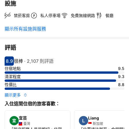
設施
禁菸客房
私人停車場
免費無線網路
餐廳
顯示所有設施與服務
評語
8.9
很棒
·
2,107 則評語
分數8.9分
評比很棒
住宿地點
9.5
清潔程度
9.3
性價比
8.8
顯示更多
入住這間住宿的旅客喜歡：
宜芸
Liang
宜
臺灣
新加坡