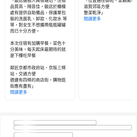
「
飯店服務人員很親切，住宿
「
位置通往御苑、金銀閣寺
品質高、隔音佳，飯店於櫃檯
滋賀郊區方便
處有提供自助備品，保護單包
整潔乾淨
」
裝的洗面乳、卸妝、化妝水 等
閱讀更多
等，對女生不想攜帶瓶瓶罐罐
而已十分方便。
本次住宿有加購早餐，菜色十
分美味，每天起床最期待的就
是下樓吃早餐
鄰近京都市政府站、京阪三條
站，交通方便
週邊有四條的商店街，購物逛
街應有盡有
」
閱讀更多