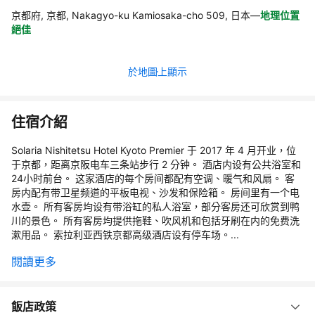
京都府, 京都, Nakagyo-ku Kamiosaka-cho 509, 日本
—
地理位置
絕佳
於地圖上顯示
住宿介紹
Solaria Nishitetsu Hotel Kyoto Premier 于 2017 年 4 月开业，位
于京都，距离京阪电车三条站步行 2 分钟。 酒店内设有公共浴室和
24小时前台。 这家酒店的每个房间都配有空调、暖气和风扇。 客
房内配有带卫星频道的平板电视、沙发和保险箱。 房间里有一个电
水壶。 所有客房均设有带浴缸的私人浴室，部分客房还可欣赏到鸭
川的景色。 所有客房均提供拖鞋、吹风机和包括牙刷在内的免费洗
漱用品。 索拉利亚西铁京都高级酒店设有停车场。...
閱讀更多
飯店政策