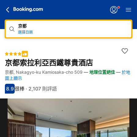
京都
選擇日期
京都索拉利亞西鐵尊貴酒店
京都, Nakagyo-ku Kamiosaka-cho 509
—
地理位置絕佳
—
於地
快速連結
跳至住宿介紹
跳至熱門設施
跳至客房類型
跳至訂房政策
圖上顯示
8.9
很棒
·
2,107 則評語
分數8.9分
評比很棒