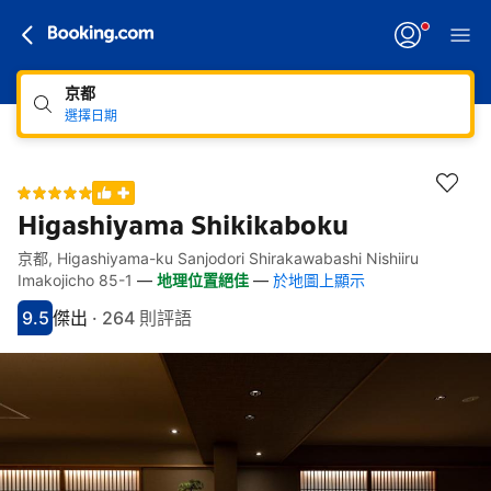
京都
選擇日期
Higashiyama Shikikaboku
京都, Higashiyama-ku Sanjodori Shirakawabashi Nishiiru
快速連結
跳至住宿介紹
跳至熱門設施
跳至客房類型
跳至訂房政策
Imakojicho 85-1
—
地理位置絕佳
—
於地圖上顯示
9.5
傑出
·
264 則評語
分數9.5分
評比傑出