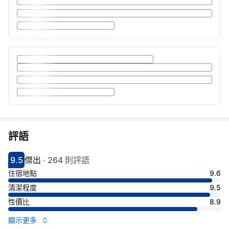
評語
9.5
傑出
·
264 則評語
分數9.5分
評比傑出
住宿地點
9.6
清潔程度
9.5
性價比
8.9
顯示更多