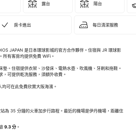
露台
陽台
 
GULARI 
EL 
房卡進出
每日清潔服務
SPA 
VERSAL 
DIOS 
ERSAL STUDIOS JAPAN 是日本環球影城的官方合作夥伴。住宿與 JR 環球影
PAN
有客房均提供免費 WiFi。

床墊。住宿提供衣架、沙發床、電熱水壺、吹風機、牙刷和拖鞋。
。
求，可提供乾洗服務，須額外收費。

有客人均可在此免費欣賞大阪海濱。

難波站為 35 分鐘的火車加步行路程。最近的機場是伊丹機場，距離住
驗
9.3 分
。