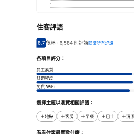
住客評語
8.7
很棒
·
6,584 則評語
閱讀所有評語
分數8.7分
評比很棒
各項目評分：
員工素質
舒適程度
免費 WiFi
選擇主題以瀏覽相關評語：
地點
客房
早餐
巴士
清
看看住客最喜歡什麼：