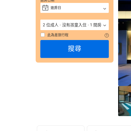
退房日期
—
退房日
+
獲
評 
9.
2 位成人
·
沒有孩童入住
·
1 間房
（
數
此為差旅行程
彙
搜尋
整
652
則
評
語
由
顧
客
於
實
際
入
住