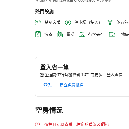
住宿簡介中的距離資訊由 © OpenStreetMap 提供
熱門設施
禁菸客房
停車場（館內）
免費無
洗衣
電梯
行李寄存
早餐
登入省一筆
您在這間住宿有機會省 10% 或更多—登入查看
登入
建立免費帳戶
空房情況
選擇日期以查看此住宿的房況及價格