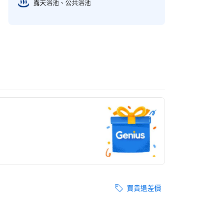
露天浴池、​公共浴池
買貴退差價