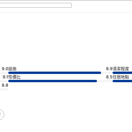
9.0
設施
8.9
清潔程度
9.1
性價比
8.5
住宿地點
8.8
潔