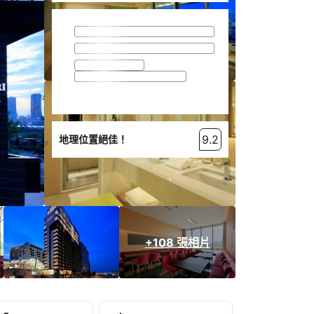
9.2
地理位置絕佳！
+108 張相片