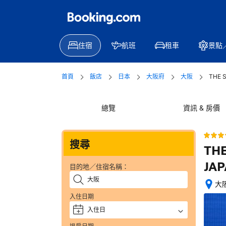
住宿
航班
租車
景點
首頁
飯店
日本
大阪府
大阪
THE 
總覽
資訊 & 房價
搜尋
THE
JA
目的地／住宿名稱：
大阪
位
入住日期
置
入住日
+
絕
佳