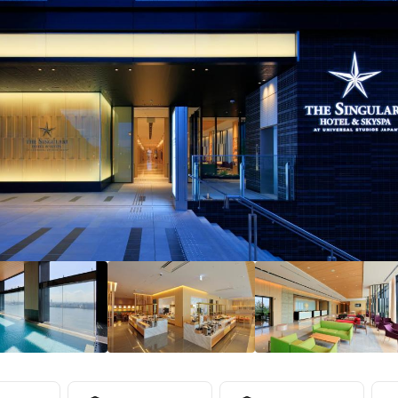
2/10！
分
0
）