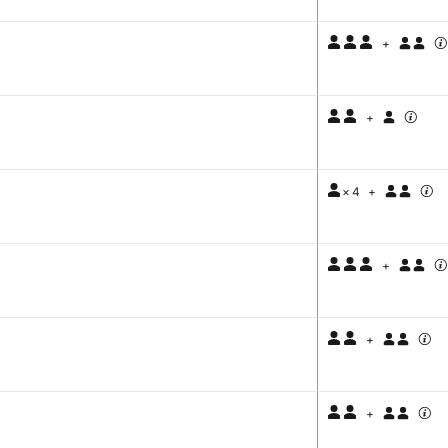
+
+
×
4
+
+
+
+