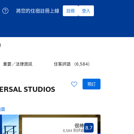
將您的住宿註冊上線
註冊
登入
惠
重要／法律資訊
住客評語 （6,584）
預訂
VERSAL STUDIOS
地圖
很棒
8.7
分數8.7分
評比很棒
6,584 則評語