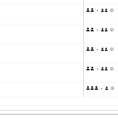
+
+
+
+
+