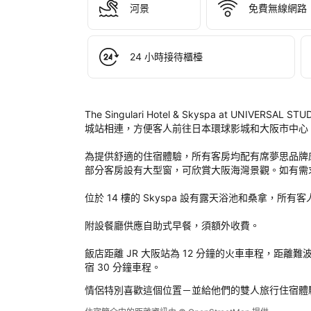
河景
免費無線網路
THE
SIN
HOT
& 
24 小時接待櫃檯
SKY
at 
UNI
STU
The Singulari Hotel & Skyspa at UNIV
JA
城站相連，方便客人前往日本環球影城和大阪市中心。所
後
評
為提供舒適的住宿體驗，所有客房均配有席夢思品牌
定
部分客房設有大型窗，可欣賞大阪海灣景觀。如有需
位於 14 樓的 Skyspa 設有露天浴池和桑拿，所
附設餐廳供應自助式早餐，須額外收費。

飯店距離 JR 大阪站為 12 分鐘的火車車程，距離
宿 30 分鐘車程。
情侶特別喜歡這個位置－並給他們的雙人旅行住宿體