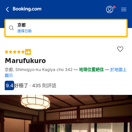
京都
選擇日期
Marufukuro
京都, Shimogyo-ku Kagiya cho 342
—
地理位置絕佳
—
於地圖上
快速連結
跳至住宿介紹
跳至熱門設施
跳至客房類型
跳至訂房政策
顯示
9.4
好極了
·
435 則評語
分數9.4分
評比好極了