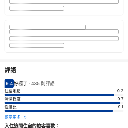
評語
9.4
好極了
·
435 則評語
分數9.4分
評比好極了
住宿地點
9.2
清潔程度
9.7
性價比
9.1
顯示更多
入住這間住宿的旅客喜歡：