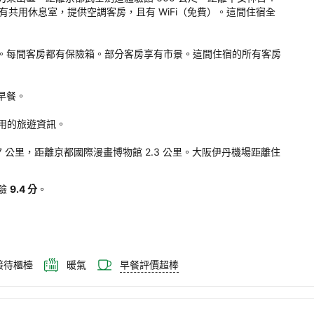
l 
店設有共用休息室，提供空調客房，且有 WiFi（免費）。這間住宿全
jo 
rakawa
客房均提供座位區。每間客房都有保險箱。部分客房享有市景。這間住宿的所有客房
。
式早餐。

的旅遊資訊。

林寺永觀堂 1.7 公里，距離京都國際漫畫博物館 2.3 公里。大阪伊丹機場距離住
驗
9.4 分
。
時接待櫃檯
暖氣
早餐評價超棒