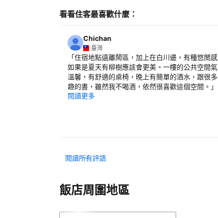
看看住客最喜歡什麼：
Chichan
臺灣
「
住宿地點遠離鬧區，加上在白川邊，有種悠閒感
如果是夏天有柳樹應該會更美。一樓的公共空間氣
溫馨，有舒適的桌椅，晚上有簡單的酒水，跟很多
趣的書，雖然我不喝酒，依然很喜歡這個空間。
」
閱讀更多
閱讀所有評語
飯店周圍地區