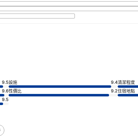
9.5
設施
9.4
清潔程度
9.6
性價比
9.2
住宿地點
9.5
浴