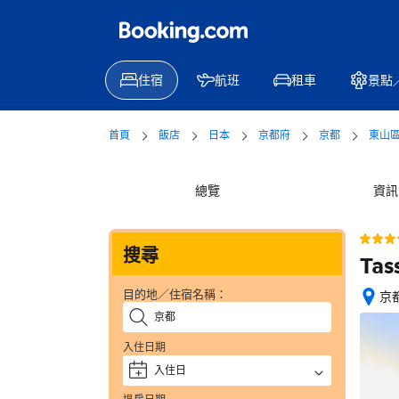
住宿
航班
租車
景點
首頁
飯店
日本
京都府
京都
東山
總覽
資訊
搜尋
Tas
目的地／住宿名稱：
京都
位
置
入住日期
絕
佳
入住日
+
—