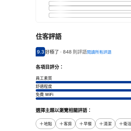
住客評語
9.3
好極了
·
848 則評語
閱讀所有評語
分數9.3分
評比好極了
各項目評分：
員工素質
舒適程度
免費 WiFi
選擇主題以瀏覽相關評語：
地點
客房
早餐
清潔
衛