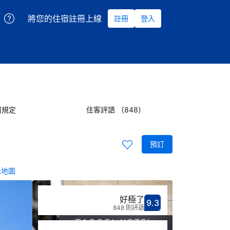
將您的住宿註冊上線
註冊
登入
宿規定
住客評語 （848）
預訂
示地圖
好極了
9.3
分數9.3分
評比好極了
848 則評語