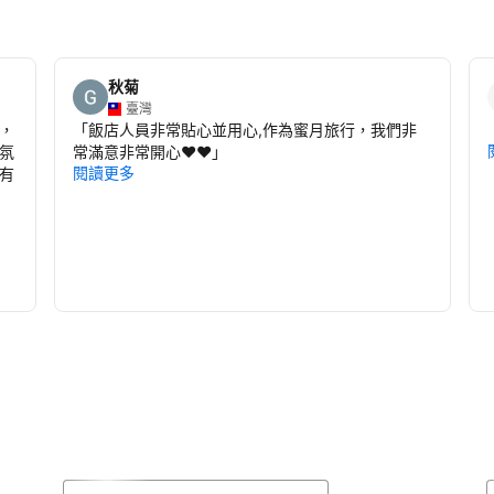
秋菊
臺灣
，
「
飯店人員非常貼心並用心,作為蜜月旅行，我們非
氛
常滿意非常開心❤️❤️
」
閱讀更多
有