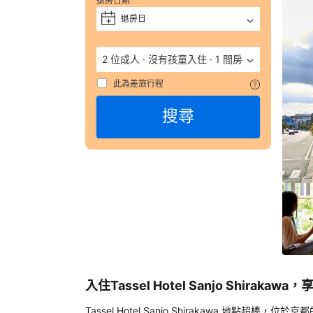
退房日期
獲
評 
退房日
+
9.
（
2 位成人
·
沒有孩童入住
·
1 間房
數
彙
此為差旅行程
整
搜尋
832
則
評
語
由
顧
客
於
實
際
入
入住Tassel Hotel Sanjo Shira
住
Tass
Tassel Hotel Sanjo Shirakawa 地點超