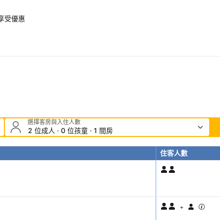
即享受優惠
選擇客房與入住人數
2 位成人 · 0 位孩童 · 1 間房
住客人數
+