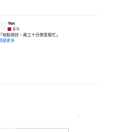
Yen
Cheng
C
臺灣
臺灣
「
地點很好，員工十分樂意幫忙
」
「
環境好、
閱讀更多
閱讀更多
查看客房供應情況