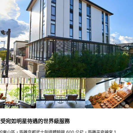
4/10！
分
）
kawa，享受宛如明星待遇的世界級服務
el 
棒，位於京都的東山區，距離京都武士劍道體驗館 600 公尺，距離平安神宮 1 