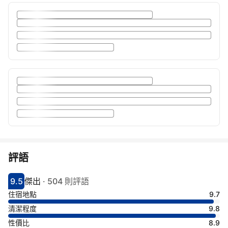
評語
9.5
傑出
·
504 則評語
分數9.5分
評比傑出
住宿地點
9.7
清潔程度
9.8
性價比
8.9