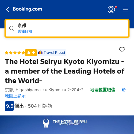
京都
選擇日期
Travel Proud
The Hotel Seiryu Kyoto Kiyomizu -
a member of the Leading Hotels of
the World-
京都, Higashiyama-ku Kiyomizu 2-204-2
—
地理位置絕佳
—
於
快速連結
跳至住宿介紹
跳至熱門設施
跳至客房類型
跳至訂房政策
地圖上顯示
9.5
傑出
·
504 則評語
分數9.5分
評比傑出