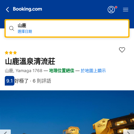
山鹿
選擇日期
山鹿溫泉清流莊
山鹿, Yamaga 1768
—
地理位置絕佳
—
於地圖上顯示
快速連結
跳至住宿介紹
跳至熱門設施
跳至客房類型
跳至訂房政策
9.1
好極了
·
6 則評語
分數9.1分
評比好極了