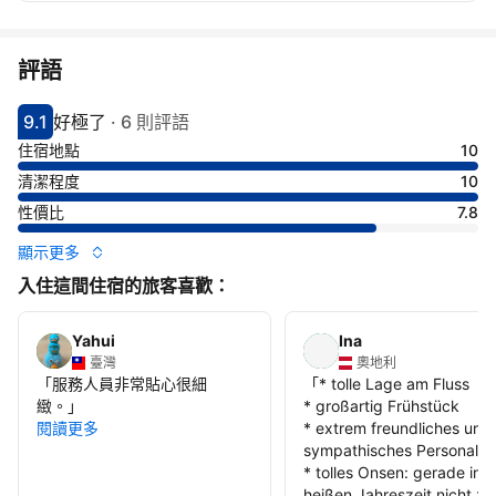
評語
9.1
好極了
·
6 則評語
分數9.1分
評比好極了
住宿地點
10
清潔程度
10
性價比
7.8
顯示更多
入住這間住宿的旅客喜歡：
Yahui
Ina
臺灣
奧地利
「
服務人員非常貼心很細
「
* tolle Lage am Fluss
緻。
」
* großartig Frühstück
閱讀更多
* extrem freundliches und
sympathisches Personal
* tolles Onsen: gerade in d
heißen Jahreszeit nicht zu