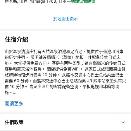
熊本縣, 山鹿, Yamaga 1768, 日本
—
地理位置絕佳
於地圖上顯示
住宿介紹
山贺温泉清流庄拥有天然温泉浴池和足浴池，提供位于菊池川沿岸
的历史住宿。 房间铺设榻榻米（草编）地板，并配备传统日式床
垫。 大堂提供免费WiFi。 客房有两种类型：铺有榻榻米的传统日式
客房和露天浴池客房。 酒店提供免费WiFi。 这家日式旅馆距离山贺
旅游博物馆步行仅需 10 分钟。 从熊本交通中心巴士总站乘坐巴士
需要 60 分钟，而熊本交通中心巴士总站距离 JR 熊本站乘坐火车只
需 10 分钟。 青龙庄酒店的客房配备空调、平板电视和冰箱等设
施。...
閱讀更多
住宿政策