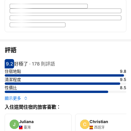
評語
9.2
好極了
·
178 則評語
分數9.2分
評比好極了
住宿地點
9.8
清潔程度
9.5
性價比
8.5
顯示更多
入住這間住宿的旅客喜歡：
Juliana
Christian
臺灣
西班牙