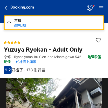
京都
選擇日期
Yuzuya Ryokan - Adult Only
京都, Higashiyama-ku Gion-cho Minamigawa 545
—
地理位置
快速連結
跳至住宿介紹
跳至熱門設施
跳至客房類型
跳至訂房政策
絕佳
—
於地圖上顯示
9.2
好極了
·
178 則評語
分數9.2分
評比好極了