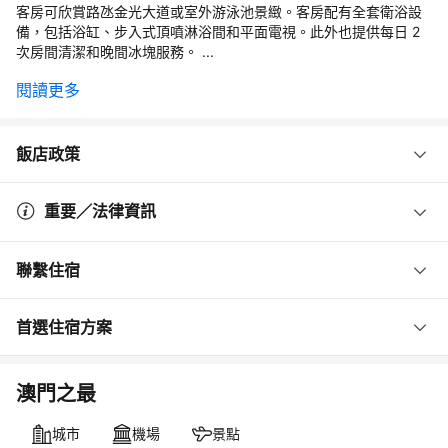
客房可欣賞路氹金光大道或室外游泳池景緻。客房配有全套衛浴設
備，包括浴缸、步入式頂噴淋浴間和平面電視。此外也提供每日 2
次房間清潔和晚間冰塊服務。 ...
閱讀更多
飯店政策
重要／法律資訊
聯繫住宿
首選住宿方案
澳門之最
城市
機場
景點