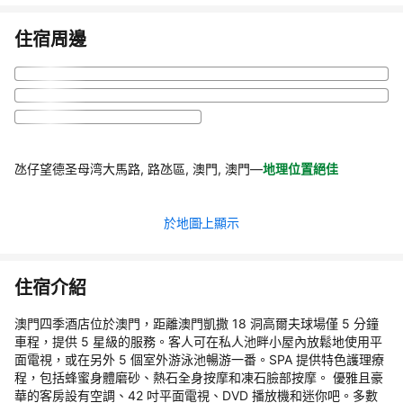
住宿周邊
氹仔望德圣母湾大馬路, 路氹區, 澳門, 澳門
—
地理位置絕佳
於地圖上顯示
住宿介紹
澳門四季酒店位於澳門，距離澳門凱撒 18 洞高爾夫球場僅 5 分鐘
車程，提供 5 星級的服務。客人可在私人池畔小屋內放鬆地使用平
面電視，或在另外 5 個室外游泳池暢游一番。SPA 提供特色護理療
程，包括蜂蜜身體磨砂、熱石全身按摩和凍石臉部按摩。 優雅且豪
華的客房設有空調、42 吋平面電視、DVD 播放機和迷你吧。多數