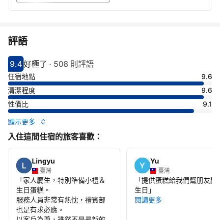
評語
9.4
好極了
·
508 則評語
分數9.4分
評比好極了
住宿地點
9.6
清潔程度
9.6
性價比
9.1
顯示更多
入住這間住宿的旅客喜歡：
Lingyu
Yu
臺灣
臺灣
「
家人慶生，特別準備小禮＆
「
提供蛋糕給我們幫朋友慶
生日蛋糕。
生日
」
服務人員非常有熱忱，禮賓部
閱讀更多
也是有求必應。
以客戶為尊，雖然不是最新的