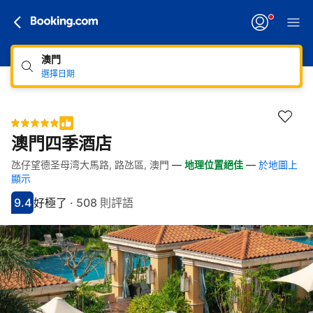
澳門
選擇日期
澳門四季酒店
氹仔望德圣母湾大馬路, 路氹區, 澳門
—
地理位置絕佳
—
於地圖上
快速連結
跳至住宿介紹
跳至熱門設施
跳至客房類型
跳至訂房政策
顯示
9.4
好極了
·
508 則評語
分數9.4分
評比好極了