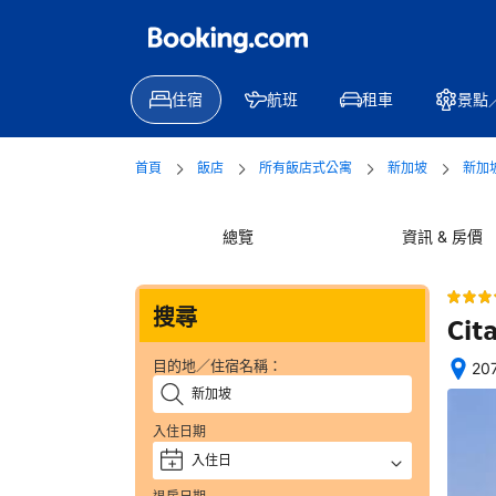
住宿
航班
租車
景點
首頁
飯店
所有飯店式公寓
新加坡
新加
總覽
資訊 & 房價
搜尋
Cit
目的地／住宿名稱：
20
完
成
入住日期
訂
房
入住日
+
後