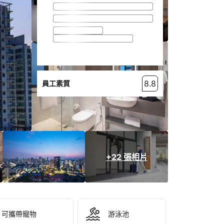
8.8
員工素質
+22 張相片
可攜帶寵物
游泳池