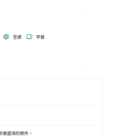
查看客房供應情況
空調
早餐
查看客房供應情況
所需選項的條件。