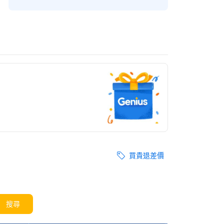
買貴退差價
搜尋