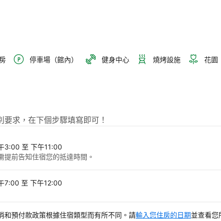
房
停車場（館內）
健身中心
燒烤設施
花園
ore提出特別要求，在下個步驟填寫即可！
3:00 至 下午11:00
需提前告知住宿您的抵達時間。
7:00 至 下午12:00
消和預付款政策根據住宿類型而有所不同。請
輸入您住房的日期
並查看您