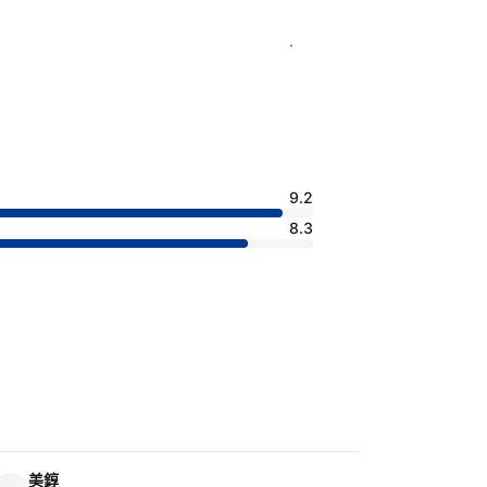
查看客房供應情況
9.2
8.3
美錞
Isaac