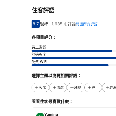
住客評語
8.7
很棒
·
1,635 則評語
閱讀所有評語
分數8.7分
評比很棒
各項目評分：
員工素質
舒適程度
免費 WiFi
選擇主題以瀏覽相關評語：
客房
清潔
地點
巴士
游
看看住客最喜歡什麼：
Yuming