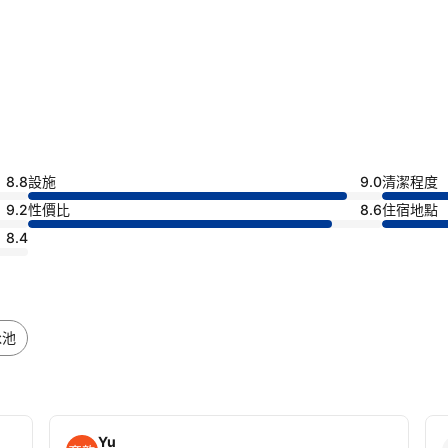
8.8
設施
9.0
清潔程度
9.2
性價比
8.6
住宿地點
8.4
泳池
Yu