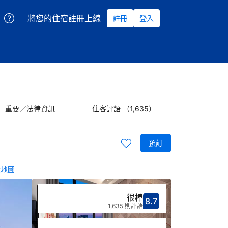
將您的住宿註冊上線
註冊
登入
重要／法律資訊
住客評語 （1,635）
預訂
示地圖
很棒
8.7
分數8.7分
評比很棒
1,635 則評語