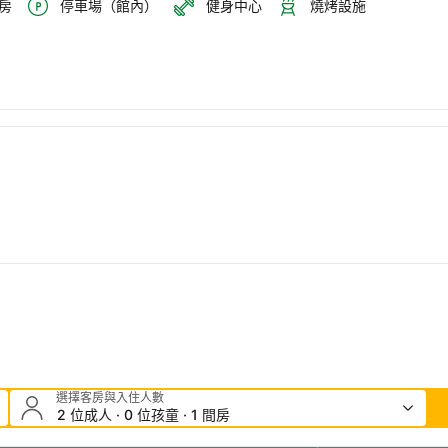
房
停車場（館內）
健身中心
燒烤設施
選擇客房與入住人數
2 位成人 · 0 位孩童 · 1 間房