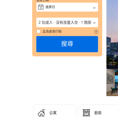
退房日期
住
宿
退房日
+
的
詳
細
2 位成人
·
沒有孩童入住
·
1 間房
資
此為差旅行程
料
包
搜尋
括
電
話
號
碼
和
地
址
都
會
列
在
預
訂
公寓
廚房
確