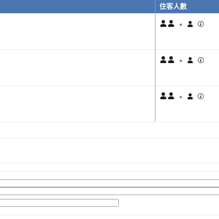
住客人數
+
+
+