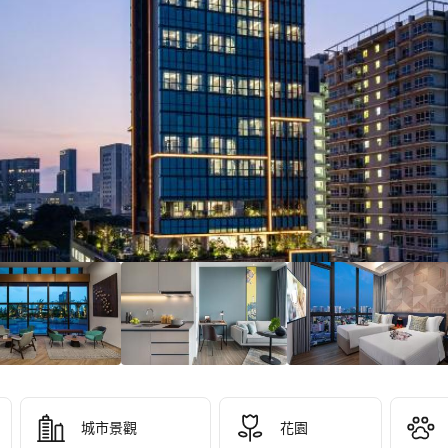
，
，
城市景觀
花園