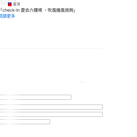
I
臺灣
臺灣
「
check-in 要去六樓唷 ，吹風機風很夠
」
「
乾淨整潔的
閱讀更多
閱讀更多
查看客房供應情況