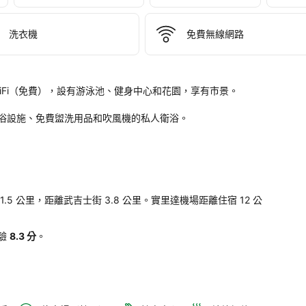
洗衣機
免費無線網路
新加坡，提供 WiFi（免費），設有游泳池、健身中心和花園，享有市景。

。
浴設施、免費盥洗用品和吹風機的私人衛浴。

發購物中心 1.5 公里，距離武吉士街 3.8 公里。實里達機場距離住宿 12 公
驗
8.3 分
。